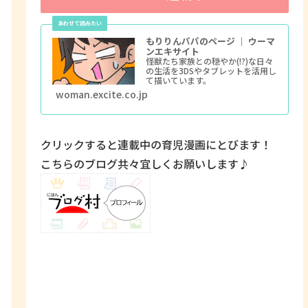
もりりんパパのページ ｜ ウーマ
ンエキサイト
怪獣たち家族との穏やか(!?)な日々
の生活を3DSやタブレットを活用し
て描いています。
woman.excite.co.jp
クリックすると連載中の育児漫画にとびます！
こちらのブログ共々宜しくお願いします♪