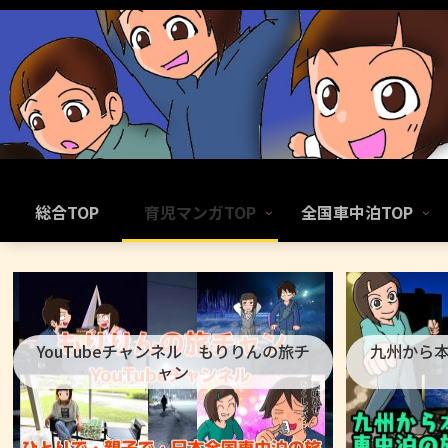
総合TOP
育児マンガTOP
全国車中泊TOP
YouTubeチャンネル もりりんの旅チ
九州から
ャン