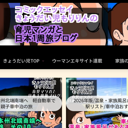
きょうだい児TOP
ウーマンエキサイト連載
家族
本州北端南端へ 軽自動車で
2026年版/温泉・家族風
親子車中泊の旅
駅リスト/車中泊お