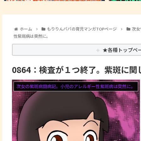
ホーム
もりりんパパの育児マンガTOPページ
次女
性紫斑病は突然に。
★各種トップペ
0864：検査が１つ終了。紫斑に
次女の紫斑病闘病記。小児のアレルギー性紫斑病は突然に。