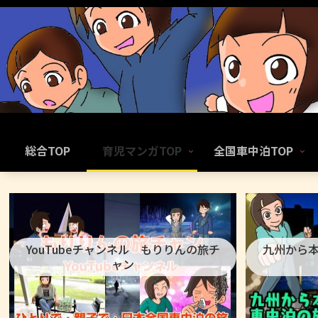
総合TOP
育児マンガTOP
全国車中泊TOP
YouTubeチャンネル もりりんの旅チ
九州から
ャン