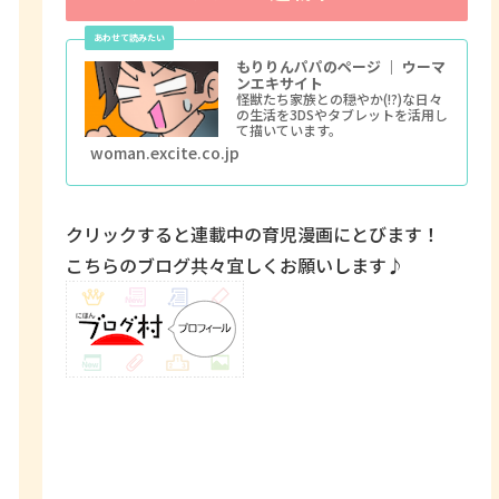
もりりんパパのページ ｜ ウーマ
ンエキサイト
怪獣たち家族との穏やか(!?)な日々
の生活を3DSやタブレットを活用し
て描いています。
woman.excite.co.jp
クリックすると連載中の育児漫画にとびます！
こちらのブログ共々宜しくお願いします♪