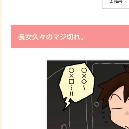
結果…
長女久々のマジ切れ。