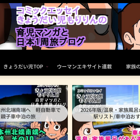
きょうだい児TOP
ウーマンエキサイト連載
家族
本州北端南端へ 軽自動車で
2026年版/温泉・家族風
親子車中泊の旅
駅リスト/車中泊お