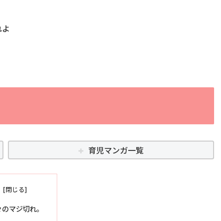
れよ
育児マンガ一覧
々のマジ切れ。