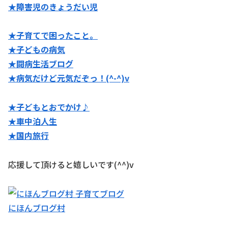
★障害児のきょうだい児
★子育てで困ったこと。
★子どもの病気
★闘病生活ブログ
★病気だけど元気だぞっ！(^-^)v
★子どもとおでかけ♪
★
車中泊人生
★国内旅行
応援して頂けると嬉しいです(^^)v
にほんブログ村