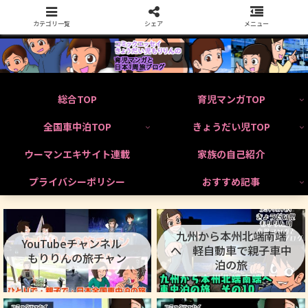
カテゴリ一覧
シェア
メニュー
総合TOP
育児マンガTOP
全国車中泊TOP
きょうだい児TOP
ウーマンエキサイト連載
家族の自己紹介
プライバシーポリシー
おすすめ記事
九州から本州北端南端
YouTubeチャンネル
へ 軽自動車で親子車中
もりりんの旅チャン
泊の旅