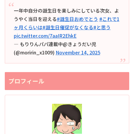
一年中自分の誕生日を楽しみにしている次女、よ
うやく当日を迎える
#誕生日おめでとう
#これで1
ヶ月くらいは
#誕生日催促がなくなる
#と思う
pic.twitter.com/7aaIR2EhkE
— もりりんパパ連載中@きょうだい児
(@moririn_x1009)
November 14, 2025
プロフィール