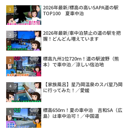
2026年最新/標高の高いSAPA道の駅
TOP100 夏車中泊
2026年最新/車中泊禁止の道の駅を把
握！どんどん増えています
標高九州1位720ｍ！道の駅波野（熊
本）で車中泊／涼しい宿泊地
【家族風呂】星乃岡温泉のスパ星乃岡
に行ってみた！／愛媛
標高650ｍ！夏の車中泊 吉和SA（広
島）は車中泊可！／中国道