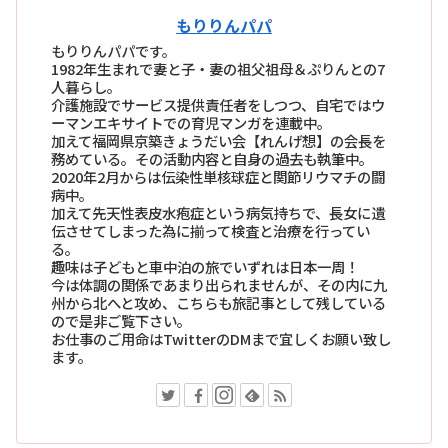
もりりんパパ
もりりんパパです。
1982年生まれで妻と子・妻の祖父祖母＆ぷりんとの7
人暮らし。
介護施設でサービス提供責任者をしつつ、自宅ではウ
ーマンエキサイトでの育児マンガを連載中。
加えて福岡県京築きょうだい会【れんげ想】の会長を
務めている。その活動内容と自身の過去も執筆中。
2020年2月からは伝染性単核球症と関節リウマチの闘
病中。
加えて先天性表皮水疱症という病気持ちで、長女に遺
伝させてしまった為に揃って検査と治療を行ってい
る。
趣味は子どもと車中泊の旅でいずれは日本一周！
今は体調の関係であまり出られませんが、その内に九
州から北へと攻め、こちらも旅記事として残している
ので是非ご覧下さい。
お仕事のご用命はTwitterのDMまで宜しくお願い致し
ます。