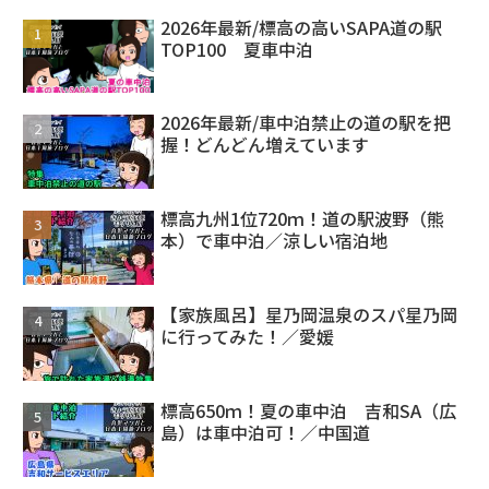
2026年最新/標高の高いSAPA道の駅
TOP100 夏車中泊
2026年最新/車中泊禁止の道の駅を把
握！どんどん増えています
標高九州1位720ｍ！道の駅波野（熊
本）で車中泊／涼しい宿泊地
【家族風呂】星乃岡温泉のスパ星乃岡
に行ってみた！／愛媛
標高650ｍ！夏の車中泊 吉和SA（広
島）は車中泊可！／中国道