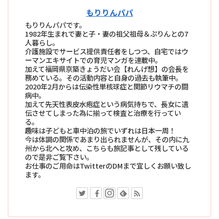
もりりんパパ
もりりんパパです。
1982年生まれで妻と子・妻の祖父祖母＆ぷりんとの7
人暮らし。
介護施設でサービス提供責任者をしつつ、自宅ではウ
ーマンエキサイトでの育児マンガを連載中。
加えて福岡県京築きょうだい会【れんげ想】の会長を
務めている。その活動内容と自身の過去も執筆中。
2020年2月からは伝染性単核球症と関節リウマチの闘
病中。
加えて先天性表皮水疱症という病気持ちで、長女に遺
伝させてしまった為に揃って検査と治療を行ってい
る。
趣味は子どもと車中泊の旅でいずれは日本一周！
今は体調の関係であまり出られませんが、その内に九
州から北へと攻め、こちらも旅記事として残している
ので是非ご覧下さい。
お仕事のご用命はTwitterのDMまで宜しくお願い致し
ます。