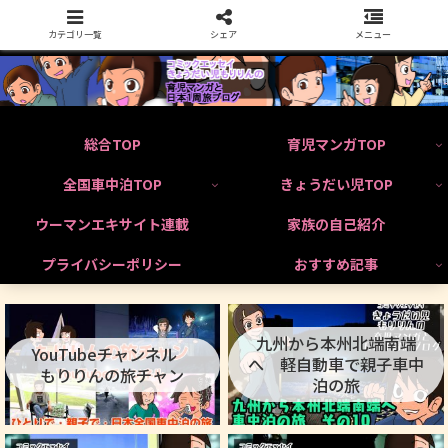
カテゴリ一覧
シェア
メニュー
総合TOP
育児マンガTOP
全国車中泊TOP
きょうだい児TOP
ウーマンエキサイト連載
家族の自己紹介
プライバシーポリシー
おすすめ記事
九州から本州北端南端
YouTubeチャンネル
へ 軽自動車で親子車中
もりりんの旅チャン
泊の旅