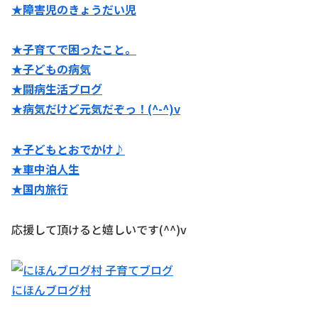
★障害児のきょうだい児
★子育てで困ったこと。
★子どもの病気
★闘病生活ブログ
★病気だけど元気だぞっ！(^-^)v
★子どもとおでかけ♪
★
車中泊人生
★国内旅行
応援して頂けると嬉しいです(^^)v
にほんブログ村