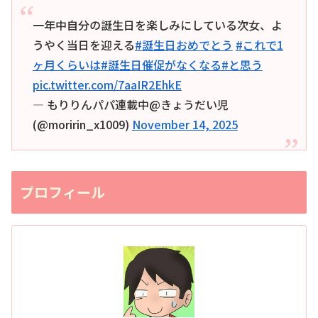
一年中自分の誕生日を楽しみにしている次女、よ
うやく当日を迎える
#誕生日おめでとう
#これで1
ヶ月くらいは
#誕生日催促がなくなる
#と思う
pic.twitter.com/7aaIR2EhkE
— もりりんパパ連載中@きょうだい児
(@moririn_x1009)
November 14, 2025
プロフィール