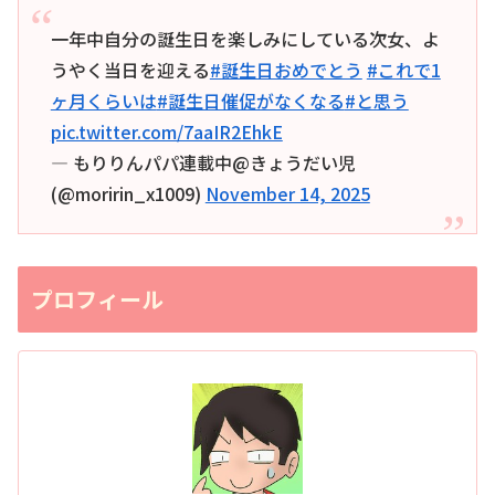
一年中自分の誕生日を楽しみにしている次女、よ
うやく当日を迎える
#誕生日おめでとう
#これで1
ヶ月くらいは
#誕生日催促がなくなる
#と思う
pic.twitter.com/7aaIR2EhkE
— もりりんパパ連載中@きょうだい児
(@moririn_x1009)
November 14, 2025
プロフィール