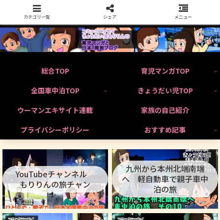
カテゴリ一覧
シェア
メニュー
総合TOP
育児マンガTOP
全国車中泊TOP
きょうだい児TOP
ウーマンエキサイト連載
家族の自己紹介
プライバシーポリシー
おすすめ記事
九州から本州北端南端
YouTubeチャンネル
へ 軽自動車で親子車中
もりりんの旅チャン
泊の旅