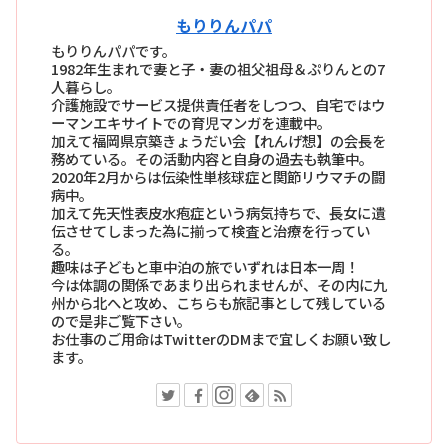
もりりんパパ
もりりんパパです。
1982年生まれで妻と子・妻の祖父祖母＆ぷりんとの7
人暮らし。
介護施設でサービス提供責任者をしつつ、自宅ではウ
ーマンエキサイトでの育児マンガを連載中。
加えて福岡県京築きょうだい会【れんげ想】の会長を
務めている。その活動内容と自身の過去も執筆中。
2020年2月からは伝染性単核球症と関節リウマチの闘
病中。
加えて先天性表皮水疱症という病気持ちで、長女に遺
伝させてしまった為に揃って検査と治療を行ってい
る。
趣味は子どもと車中泊の旅でいずれは日本一周！
今は体調の関係であまり出られませんが、その内に九
州から北へと攻め、こちらも旅記事として残している
ので是非ご覧下さい。
お仕事のご用命はTwitterのDMまで宜しくお願い致し
ます。