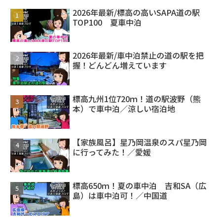
2026年最新/標高の高いSAPA道の駅
TOP100 夏車中泊
2026年最新/車中泊禁止の道の駅を把
握！どんどん増えています
標高九州1位720ｍ！道の駅波野（熊
本）で車中泊／涼しい宿泊地
【家族風呂】星乃岡温泉のスパ星乃岡
に行ってみた！／愛媛
標高650ｍ！夏の車中泊 吉和SA（広
島）は車中泊可！／中国道