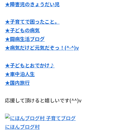
★障害児のきょうだい児
★子育てで困ったこと。
★子どもの病気
★闘病生活ブログ
★病気だけど元気だぞっ！(^-^)v
★子どもとおでかけ♪
★
車中泊人生
★国内旅行
応援して頂けると嬉しいです(^^)v
にほんブログ村