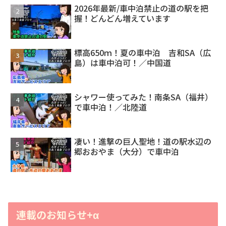
2026年最新/車中泊禁止の道の駅を把
握！どんどん増えています
標高650ｍ！夏の車中泊 吉和SA（広
島）は車中泊可！／中国道
シャワー使ってみた！南条SA（福井）
で車中泊！／北陸道
凄い！進撃の巨人聖地！道の駅水辺の
郷おおやま（大分）で車中泊
連載のお知らせ+α