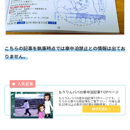
こちらの記事を執筆時点では車中泊禁止との情報は出てお
りません。
もりりんパパの車中泊記事TOPページ
もりりんパパの車中泊記事TOPページです。 こ
ちらから様々な旅記事をご覧下さい！ 今後も過
去20年以上の車中泊記事を随時更新していきま
す。 ★各種トップページはこちらからどうぞ育
児マンガTOP車中泊TOPきょうだい児TOPウー
マンエキサイト...