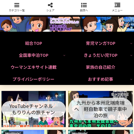
カテゴリ一覧
シェア
目次へ
メニュー
総合TOP
育児マンガTOP
全国車中泊TOP
きょうだい児TOP
ウーマンエキサイト連載
家族の自己紹介
プライバシーポリシー
おすすめ記事
九州から本州北端南端
YouTubeチャンネル
へ 軽自動車で親子車中
もりりんの旅チャン
泊の旅