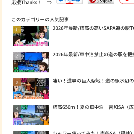
応援Thanks！ ⇒
このカテゴリーの人気記事
2026年最新/標高の高いSAPA道の駅T
2026年最新/車中泊禁止の道の駅を
凄い！進撃の巨人聖地！道の駅水辺
標高650ｍ！夏の車中泊 吉和SA（
シャワー使ってみた！南条SA（福井