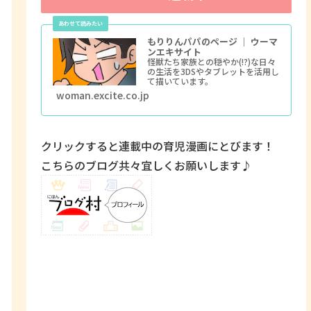
もりりんパパのページ ｜ ウーマ
ンエキサイト
怪獣たち家族との穏やか(!?)な日々
の生活を3DSやタブレットを活用し
て描いています。
woman.excite.co.jp
クリックすると連載中の育児漫画にとびます！
こちらのブログ共々宜しくお願いします♪