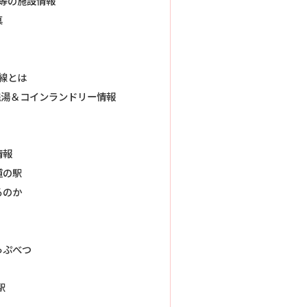
泉等の施設情報
真
号線とは
銭湯＆コインランドリー情報
情報
道の駅
るのか
っぷべつ
駅