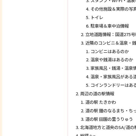
スタンプ・Wi-Fi・温
その他施設＆実際の写
トイレ
駐車場＆車中泊情報
立地道路情報：国道275
近隣のコンビニ＆温泉・
コンビニはあるのか
温泉や銭湯はあるのか
家族風呂・銭湯・温泉
温泉・家族風呂がある
コインランドリーはあ
周辺の道の駅情報
道の駅 たきかわ
道の駅 鐘のなるまち・ち
道の駅 田園の里うりゅう
北海道地方と道央のSA/道の
総評＋α