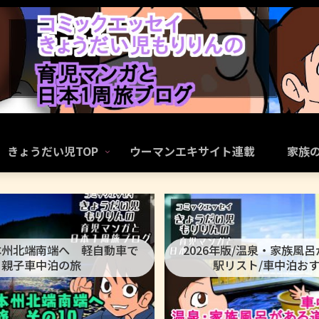
きょうだい児TOP
ウーマンエキサイト連載
家族
本州北端南端へ 軽自動車で
2026年版/温泉・家族風
親子車中泊の旅
駅リスト/車中泊お