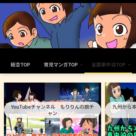
総合TOP
育児マンガTOP
全国車中泊TOP
YouTubeチャンネル もりりんの旅チ
九州から
ャン