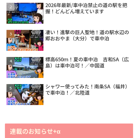
2026年最新/車中泊禁止の道の駅を把
握！どんどん増えています
凄い！進撃の巨人聖地！道の駅水辺の
郷おおやま（大分）で車中泊
標高650ｍ！夏の車中泊 吉和SA（広
島）は車中泊可！／中国道
シャワー使ってみた！南条SA（福井）
で車中泊！／北陸道
連載のお知らせ+α