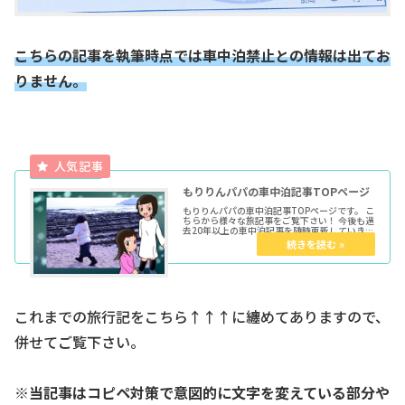
こちらの記事を執筆時点では車中泊禁止との情報は出てお
りません。
もりりんパパの車中泊記事TOPページ
もりりんパパの車中泊記事TOPページです。 こ
ちらから様々な旅記事をご覧下さい！ 今後も過
去20年以上の車中泊記事を随時更新していきま
す。 ★各種トップページはこちらからどうぞ育
児マンガTOP車中泊TOPきょうだい児TOPウー
マンエキサイト...
これまでの旅行記をこちら↑↑↑に纏めてありますので、
併せてご覧下さい。
※当記事はコピペ対策で意図的に文字を変えている部分や