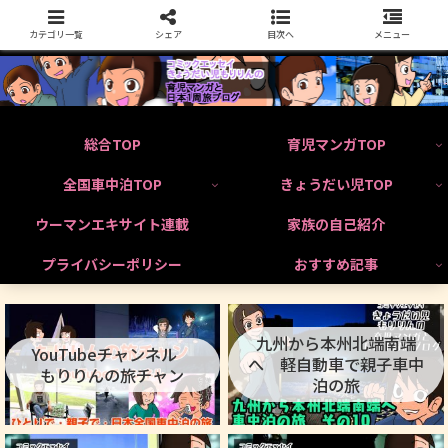
カテゴリ一覧
シェア
目次へ
メニュー
総合TOP
育児マンガTOP
全国車中泊TOP
きょうだい児TOP
ウーマンエキサイト連載
家族の自己紹介
プライバシーポリシー
おすすめ記事
九州から本州北端南端
YouTubeチャンネル
へ 軽自動車で親子車中
もりりんの旅チャン
泊の旅