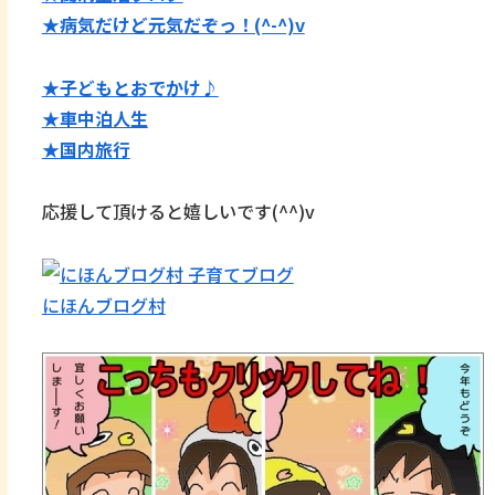
★病気だけど元気だぞっ！(^-^)v
★子どもとおでかけ♪
★
車中泊人生
★国内旅行
応援して頂けると嬉しいです(^^)v
にほんブログ村