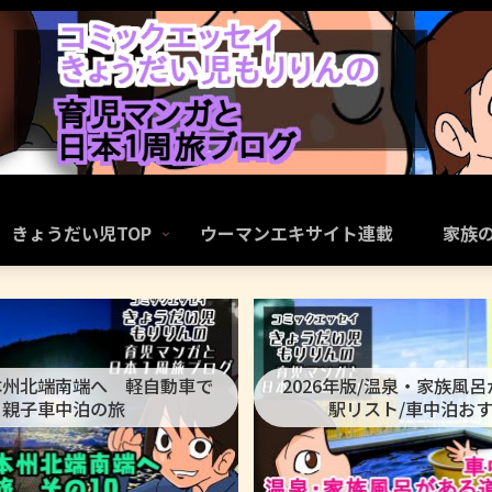
きょうだい児TOP
ウーマンエキサイト連載
家族
本州北端南端へ 軽自動車で
2026年版/温泉・家族風
親子車中泊の旅
駅リスト/車中泊お