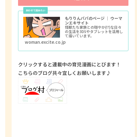
もりりんパパのページ ｜ ウーマ
ンエキサイト
怪獣たち家族との穏やか(!?)な日々
の生活を3DSやタブレットを活用し
て描いています。
woman.excite.co.jp
クリックすると連載中の育児漫画にとびます！
こちらのブログ共々宜しくお願いします♪