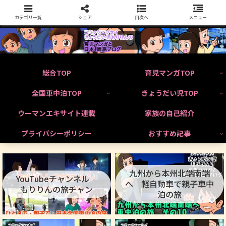
カテゴリ一覧
シェア
目次へ
メニュー
総合TOP
育児マンガTOP
全国車中泊TOP
きょうだい児TOP
ウーマンエキサイト連載
家族の自己紹介
プライバシーポリシー
おすすめ記事
九州から本州北端南端
YouTubeチャンネル
へ 軽自動車で親子車中
もりりんの旅チャン
泊の旅