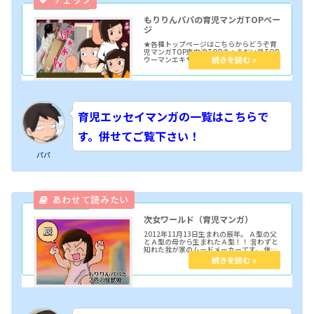
もりりんパパの育児マンガTOPペー
ジ
★各種トップページはこちらからどうぞ育
児マンガTOP車中泊TOPきょうだい児TOP
ウーマンエキサイト連載TOP 子育てパパあ
るある？パパ目線の育児マンガです。 思春
期の長女とパワフルな次女を中心に繰り広
げられる、読むと笑えて泣けて前向きに
な...
育児エッセイマンガの一覧はこちらで
す。
併せてご覧下さい！
パパ
次女ワールド（育児マンガ）
2012年11月13日生まれの辰年。 Ａ型の父
とＡ型の母から生まれたＡ型！！ 言わずと
知れた我が家のムードメーカーてす。 併せ
てトラブルメーカーでもあります(ノД`) そ
んな次女さんのカテゴリーです。