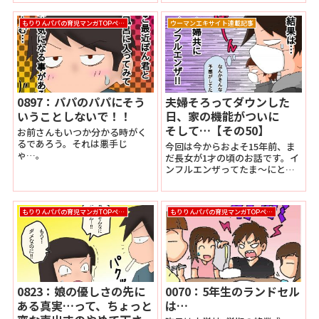
的なことは僕が殆ど行っている
のですが、こういったイベント
もりりんパパの育児マンガTOPページ
ウーマンエキサイト連載記事
時は妻の本領発揮です。今回も
様々なごちそうを用意してくれ
ました。（TwitterもといXを併
せて見てくれている方は知って
いると思いますが、この頃久々
に
0897：パパのパパにそう
夫婦そろってダウンした
いうことしないで！！
日、家の機能がついに
そして…【その50】
お前さんもいつか分かる時がく
るであろう。それは悪手じ
今回は今からおよそ15年前、ま
ゃ…。
だ長女が1才の頃のお話です。イ
ンフルエンザってたま～にとん
でもなく酷い時がありますよ
ね。一説によるとそれはウイル
ス感染時に菌がどこに集中した
もりりんパパの育児マンガTOPページ
もりりんパパの育児マンガTOPページ
かにもよるとか…。
0823：娘の優しさの先に
0070：5年生のランドセル
ある真実…って、ちょっと
は…