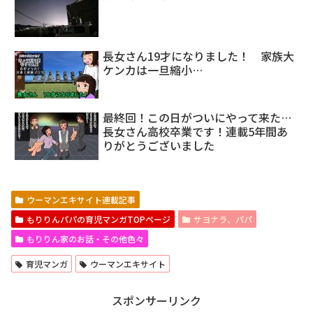
長女さん19才になりました！ 家族大
ケンカは一旦縮小…
最終回！この日がついにやって来た…
長女さん高校卒業です！連載5年間あ
りがとうございました
ウーマンエキサイト連載記事
もりりんパパの育児マンガTOPページ
サヨナラ、パパ
もりりん家のお話・その他色々
育児マンガ
ウーマンエキサイト
スポンサーリンク