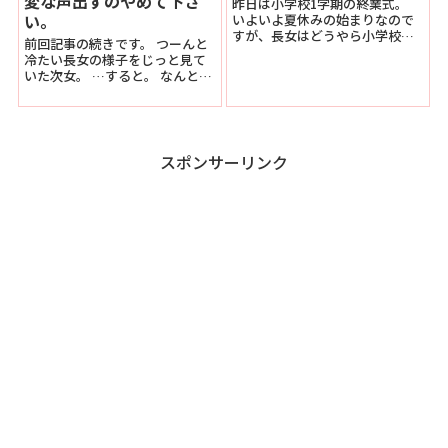
変な声出すのやめて下さ
昨日は小学校1学期の終業式。
い。
いよいよ夏休みの始まりなので
すが、長女はどうやら小学校か
前回記事の続きです。 つーんと
ら帰ってきてすぐに寝てしまっ
冷たい長女の様子をじっと見て
たようです。 因みに次女さんは
いた次女。 …すると。 なんとこ
まだ保育園お休み中。 とっても
んなことを言うではありません
活気はあるんです...
か！ なんと…なんということで
しょう。 反抗期の...
スポンサーリンク