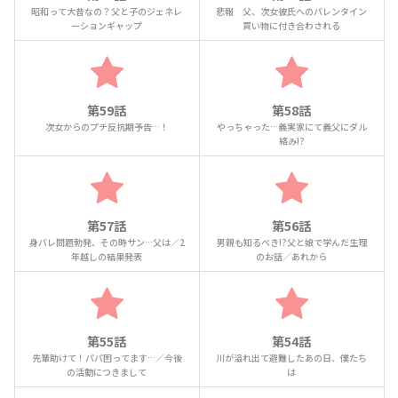
昭和って大昔なの？父と子のジェネレ
悲報 父、次女彼氏へのバレンタイン
ーションギャップ
買い物に付き合わされる
第59話
第58話
次女からのプチ反抗期予告…！
やっちゃった…義実家にて義父にダル
絡み!?
第57話
第56話
身バレ問題勃発、その時サン…父は／2
男親も知るべき!?父と娘で学んだ生理
年越しの結果発表
のお話／あれから
第55話
第54話
先輩助けて！パパ困ってます…／今後
川が溢れ出て避難したあの日、僕たち
の活動につきまして
は