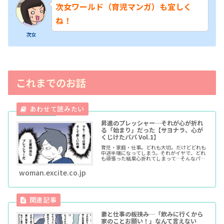
次女ワールド（育児マンガ）も宜しく
ね！
次女
これまでのお話
昇進のプレッシャー…それが心が折れ
る「始まり」だった【サヨナラ、心が
くじけたパパ Vol.1】
育児・家庭・仕事。どれも大切。だけどどれも
中途半端になってしまう。それがイヤで、どれ
も頑張った結果心折れてしまって…そんなパパ
が復活するためにもがいた10年間。そんなお話
です。
woman.excite.co.jp
妻と仕事の板挟み…「飲みに行くから
家のことお願い！」なんて言えない