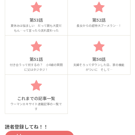
第53話
第52話
夏休みは悩ましい だって親も大変だ
長女からの超特大ブーメラン…！
もん…って言ったら流れ変わった
第51話
第50話
付き合うって何するの？ 小4娘の質問
夫婦そろってダウンした日、家の機能
に父はタジタジ！
がついに そして…
これまでの記事一覧
ウーマンエキサイト連載記事の一覧で
す
読者登録してね！！