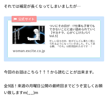
それでは補足が長くなってしまいましたが…
ついにその日が…!?仕事も子育ても
できないことに追い詰められていく
【サヨナラ、心がくじけたパパ
Vol.5】
忙しい日々の中、体がどんどん重たく感じ
られるようになっていきました。そしてあ
る朝、「それ」は突然訪れたのです…！
woman.excite.co.jp
今回のお話はこちら↑↑↑から読むことが出来ます。
全9話！来週の月曜日公開の最終回までどうぞ宜しくお願
い致しますm(__)m