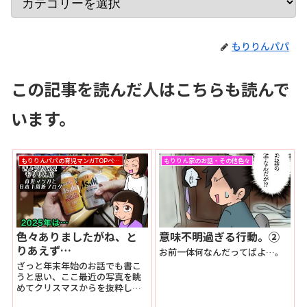
もりりんパパ
この記事を読んだ人はこちらも読んで
います。
もりりんパパの育児マンガTOPページ
もりりん家のお話・その他色々
色々ありましたがね、と
意味不明過ぎる行動。②
りあえず…
お前一体何なんだってばよ…。
ざっと年末年始のお話でも書こ
うと思い、ここ最近の写真を眺
めてクリスマスからを抜粋しま
した。家の家事や育児など基本