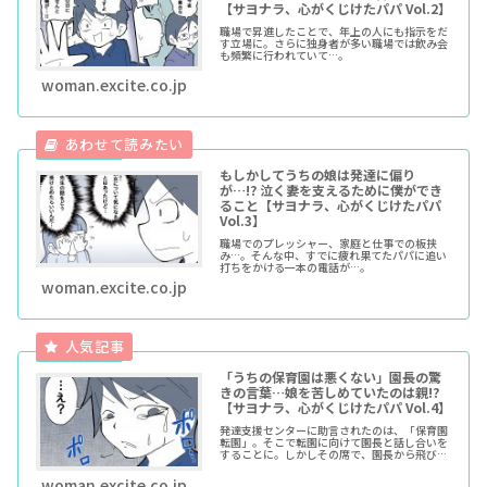
【サヨナラ、心がくじけたパパ Vol.2】
職場で昇進したことで、年上の人にも指示をだ
す立場に。さらに独身者が多い職場では飲み会
も頻繁に行われていて…。
woman.excite.co.jp
もしかしてうちの娘は発達に偏り
が…!? 泣く妻を支えるために僕ができ
ること【サヨナラ、心がくじけたパパ
Vol.3】
職場でのプレッシャー、家庭と仕事での板挟
み…。そんな中、すでに疲れ果てたパパに追い
打ちをかける一本の電話が…。
woman.excite.co.jp
「うちの保育園は悪くない」園長の驚
きの言葉…娘を苦しめていたのは親!?
【サヨナラ、心がくじけたパパ Vol.4】
発達支援センターに助言されたのは、「保育園
転園」。そこで転園に向けて園長と話し合いを
することに。しかしその席で、園長から飛び出
したのは驚きの言葉だった…！
woman.excite.co.jp