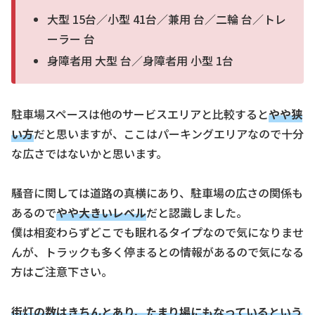
大型 15台／小型 41台／兼用 台／二輪 台／トレ
ーラー 台
身障者用 大型 台／身障者用 小型 1台
駐車場スペースは他のサービスエリアと比較すると
やや狭
い方
だと思いますが、ここはパーキングエリアなので十分
な広さではないかと思います。
騒音に関しては道路の真横にあり、駐車場の広さの関係も
あるので
やや大きいレベル
だと認識しました。
僕は相変わらずどこでも眠れるタイプなので気になりませ
んが、トラックも多く停まるとの情報があるので気になる
方はご注意下さい。
街灯の数はきちんとあり、
たまり場にもなっているという