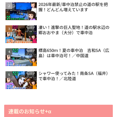
2026年最新/車中泊禁止の道の駅を把
握！どんどん増えています
凄い！進撃の巨人聖地！道の駅水辺の
郷おおやま（大分）で車中泊
標高650ｍ！夏の車中泊 吉和SA（広
島）は車中泊可！／中国道
シャワー使ってみた！南条SA（福井）
で車中泊！／北陸道
連載のお知らせ+α