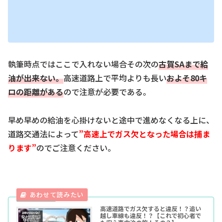
執筆時点ではここで入れない場合その次の
古賀S
A
まで給
油が出来な
い。
高速道路上で平均よりも長い
およそ80キ
ロの距離がある
ので注意が必要である。
早め早めの給油を心掛けないと途中で進めなくなる上に、
道路交通法によって
”高速上でガス欠となった場合は捕ま
ります”
のでご注意ください。
高速道路でガス欠すると違反！？追い
越し車線も違反！？【これで初心者で