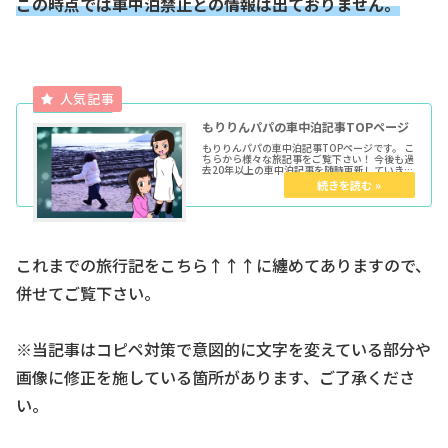
この時点では車中泊禁止との情報は出ておりません。
もりりんパパの車中泊記事TOPページ
もりりんパパの車中泊記事TOPページです。 こ
ちらから様々な旅記事をご覧下さい！ 今後も過
去20年以上の車中泊記事を随時更新していきま
す。 ★各種トップページはこちらからどうぞ育
児マンガTOP車中泊TOPきょうだい児TOPウー
マンエキサイト...
これまでの旅行記をこちら↑↑↑に纏めてありますので、
併せてご覧下さい。
※当記事はコピペ対策で意図的に文字を変えている部分や
画像に修正を施している箇所があります、ご了承くださ
い。