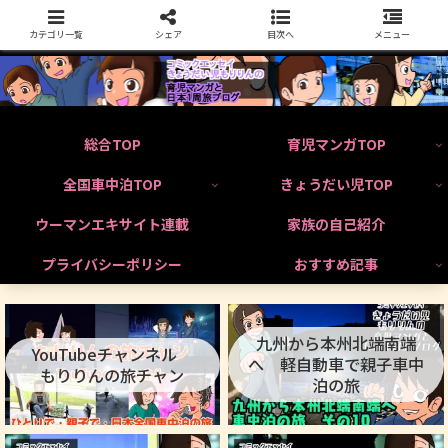
カテゴリ一覧
シェア
目次へ
メニュー
総合TOP
育児マンガTOP
全国車中泊TOP
きょうだい児TOP
ウーマンエキサイト連載
家族の自己紹介
プライバシーポリシー
おすすめ記事
九州から本州北端南端
YouTubeチャンネル
へ 軽自動車で親子車中
もりりんの旅チャン
泊の旅