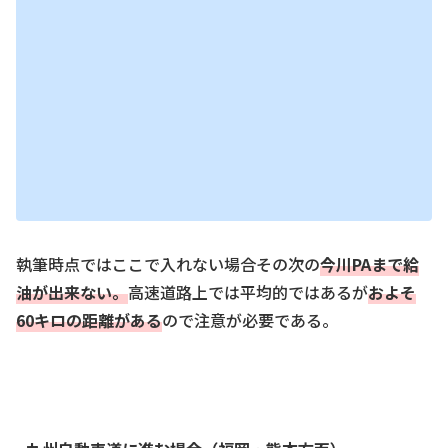
執筆時点ではここで入れない場合その次の
今川P
A
まで給
油が出来な
い。
高速道路上では平均的ではあるが
およそ
60キロの距離がある
ので注意が必要である。