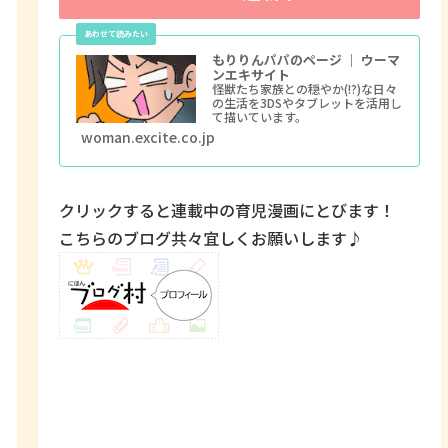
もりりんパパのページ ｜ ウーマ
ンエキサイト
怪獣たち家族との穏やか(!?)な日々
の生活を3DSやタブレットを活用し
て描いています。
woman.excite.co.jp
クリックすると連載中の育児漫画にとびます！
こちらのブログ共々宜しくお願いします♪