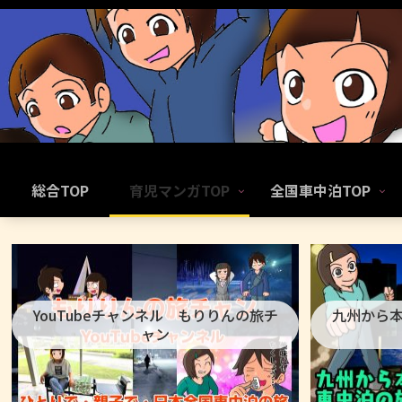
総合TOP
育児マンガTOP
全国車中泊TOP
YouTubeチャンネル もりりんの旅チ
九州から
ャン