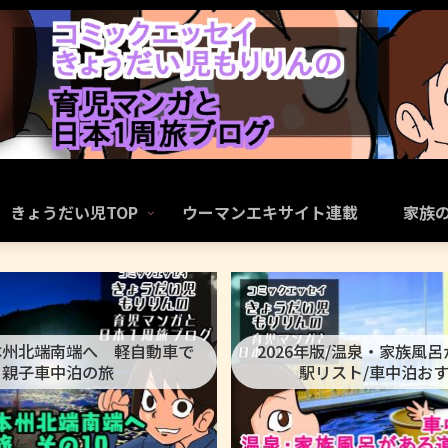
きょうだい児TOP
ウーマンエキサイト連載
家族
本州北端南端へ 軽自動車で
2026年版/温泉・家族風
親子車中泊の旅
駅リスト/車中泊お