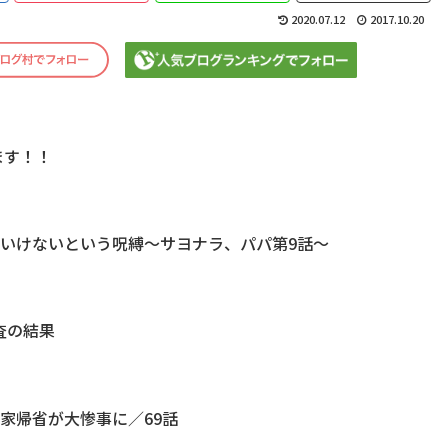
2020.07.12
2017.10.20
ます！！
いけないという呪縛～サヨナラ、パパ第9話～
査の結果
家帰省が大惨事に／69話