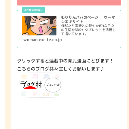
もりりんパパのページ ｜ ウーマ
ンエキサイト
怪獣たち家族との穏やか(!?)な日々
の生活を3DSやタブレットを活用し
て描いています。
woman.excite.co.jp
クリックすると連載中の育児漫画にとびます！
こちらのブログ共々宜しくお願いします♪