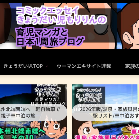
きょうだい児TOP
ウーマンエキサイト連載
家族
本州北端南端へ 軽自動車で
2026年版/温泉・家族風
親子車中泊の旅
駅リスト/車中泊お