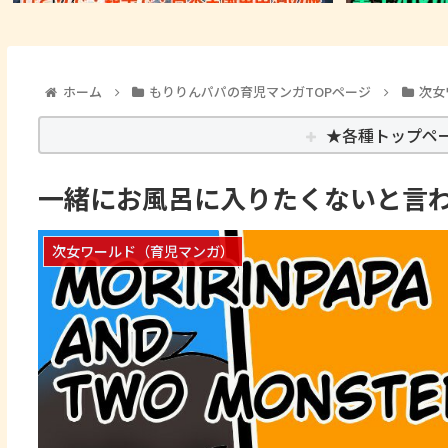
ホーム
もりりんパパの育児マンガTOPページ
次女
★各種トップペ
一緒にお風呂に入りたくないと言
次女ワールド（育児マンガ）