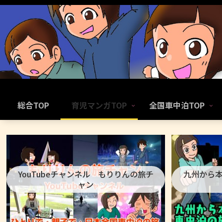
総合TOP
育児マンガTOP
全国車中泊TOP
YouTubeチャンネル もりりんの旅チ
九州から
ャン