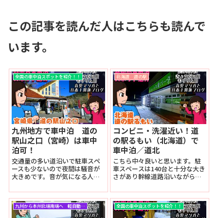
この記事を読んだ人はこちらも読んで
います。
全国の車中泊スポットを紹介！！
北海道 道の駅
九州地方で車中泊 道の
コンビニ・洗濯近い！道
駅山之口（宮崎）は車中
の駅るもい（北海道）で
泊可！
車中泊／道北
交通量の多い道沿いで駐車スペ
こちら中々良いと思います。駐
ースも少ないので夜間は騒音が
車スペースは140台と十分な大き
大きめです。音が気になる人は
さがあり幹線道路沿いながらも
車中泊は厳しいかもしれませ
停める場所をきちんと選べば夜
ん。販売所ではとれたての新鮮
間騒音は小さめに出来やすい環
な地場産品が多数取り揃えられ
境。コンビニは歩いて数分、コ
九州から本州北端南端へ 軽自動車で親子車中泊の旅
全国の車中泊スポットを紹介！！
ている。レストランでは朝採れ
インランドリーも700ｍの場所に
の肉厚しいたけを使ったオリジ
あります。温泉のみ少しだけ離