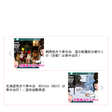
関西地方で車中泊 道の駅農匠の郷やく
の（京都）は車中泊可！
北海道地方で車中泊 砂川SA（砂川）は
車中泊可！／道央自動車道