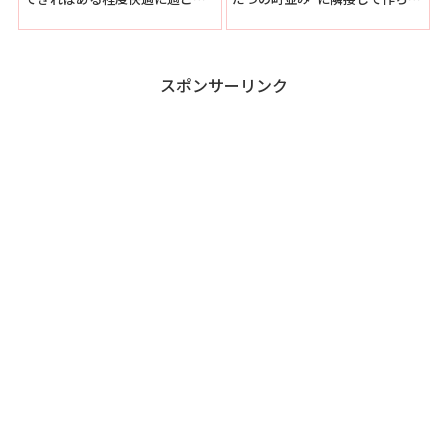
るかもしれない。銭湯は少し遠
たので特殊な構造をしていて、
いもののコンビニはすぐ近くに
駐車場部分にはトイレしかない
あるので車中泊はしやすい道の
が奥へ進むと店舗が現れ、更に
駅かも。ビタミン館の愛称は周
その先に町並みが現れる作りと
辺にある郷土の偉人「ビタミン
なっていました。駐車スペース
スポンサーリンク
の父」高木兼寛翁の功績にちな
はかなり小さいですが、何台か
み名付けられた。高岡特産の果
ごとに区切られているので停め
物や野菜・加工品などを販売し
ることが出来れば静かに過ごせ
ている。
そう。