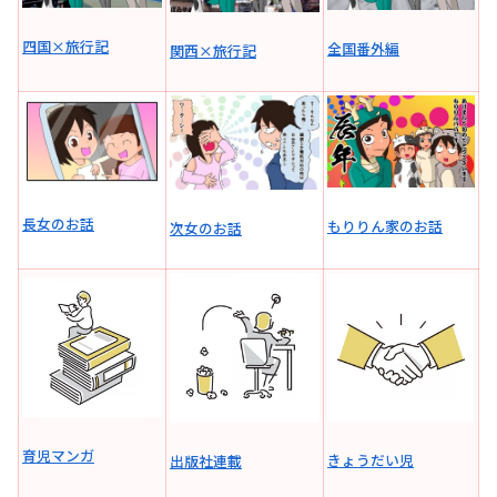
四国×旅行記
全国番外編
関西×旅行記
長女のお話
もりりん家のお話
次女のお話
育児マンガ
きょうだい児
出版社連載