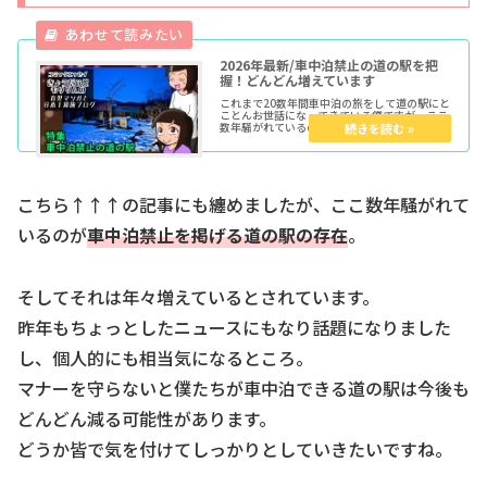
2026年最新/車中泊禁止の道の駅を把
握！どんどん増えています
これまで20数年間車中泊の旅をして道の駅にと
ことんお世話になってきている僕ですが、ここ
数年騒がれているのが車中泊禁止を掲げる道の
駅の存在。2020年頃にもニュースになり話題
になりましたし個人的にも相当気になるところ
です。今回は車中泊禁止の道の駅が増える理由
を探るとともに、注意点やその道の駅をまとめ
てみたいと思います。
こちら↑↑↑の記事にも纏めましたが、ここ数年騒がれて
いるのが
車中泊禁止を掲げる道の駅の存在
。
そしてそれは年々増えているとされています。
昨年もちょっとしたニュースにもなり話題になりました
し、個人的にも相当気になるところ。
マナーを守らないと僕たちが車中泊できる道の駅は今後も
どんどん減る可能性があります。
どうか皆で気を付けてしっかりとしていきたいですね。