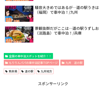
騒音大きめではあるが…道の駅うきは
（福岡）で車中泊！/九州
景観抜群だがここは…道の駅うずしお
（淡路島）で車中泊！/兵庫
全国の車中泊スポットを紹介！！
もりりんパパの車中泊記事TOPページ
九州 道の駅
熊本県
道の駅
九州地方
スポンサーリンク