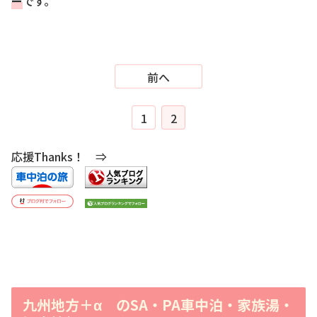
ー
です。
前へ
1
2
応援Thanks！ ⇒
九州地方＋α のSA・PA車中泊・家族湯・