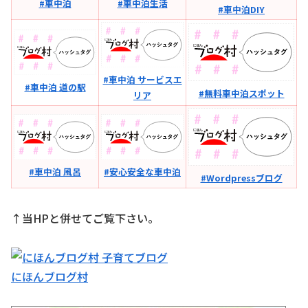
#車中泊
#車中泊生活
#車中泊DIY
#車中泊 サービスエ
#車中泊 道の駅
#無料車中泊スポット
リア
#車中泊 風呂
#安心安全な車中泊
#Wordpressブログ
↑当HPと併せてご覧下さい。
にほんブログ村