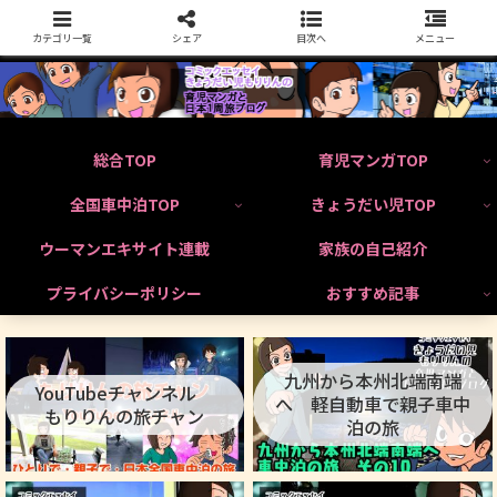
カテゴリ一覧
シェア
目次へ
メニュー
総合TOP
育児マンガTOP
全国車中泊TOP
きょうだい児TOP
ウーマンエキサイト連載
家族の自己紹介
プライバシーポリシー
おすすめ記事
九州から本州北端南端
YouTubeチャンネル
へ 軽自動車で親子車中
もりりんの旅チャン
泊の旅