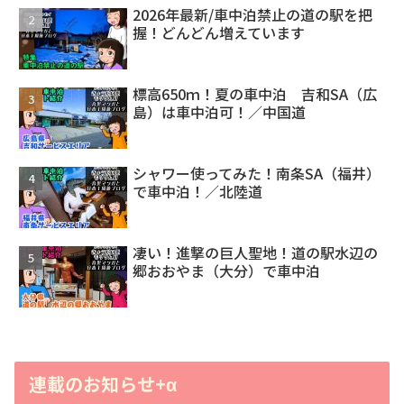
2026年最新/車中泊禁止の道の駅を把
握！どんどん増えています
標高650ｍ！夏の車中泊 吉和SA（広
島）は車中泊可！／中国道
シャワー使ってみた！南条SA（福井）
で車中泊！／北陸道
凄い！進撃の巨人聖地！道の駅水辺の
郷おおやま（大分）で車中泊
連載のお知らせ+α