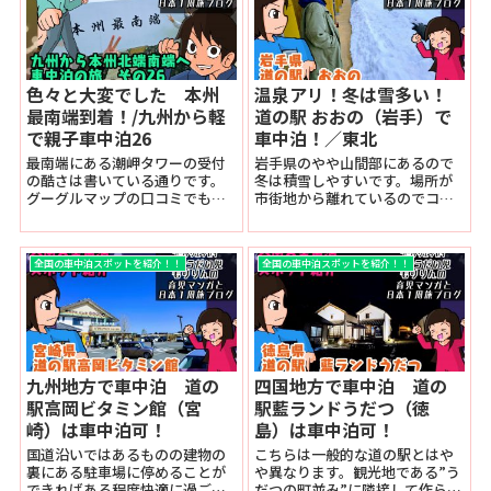
ナル南蛮があり、自家製の和風
れていますが、それでも車で数
タルタルソースとの相性もピッ
分でたどり着けます。色々と力
タリで人気である。
を入れている道の駅で日中も
中々
色々と大変でした 本州
温泉アリ！冬は雪多い！
最南端到着！/九州から軽
道の駅 おおの（岩手）で
で親子車中泊26
車中泊！／東北
最南端にある潮岬タワーの受付
岩手県のやや山間部にあるので
の酷さは書いている通りです。
冬は積雪しやすいです。場所が
グーグルマップの口コミでも多
市街地から離れているのでコン
数同様の意見があったのでもは
ビニまでは距離があり、夜間に
や日常的なのでしょう。そのせ
訪れる場合は注意が必要。た
いでちょっと楽しさが削がれま
だ、敷地内に温泉施設があるの
全国の車中泊スポットを紹介！！
全国の車中泊スポットを紹介！！
したが、それでもここ本州最南
をはじめ、様々なスポットが集
端の地を満喫していきます。最
合しているので楽しめる要素は
北端のあった青森からかなり下
大きめでした。幹線道路沿いで
ってきましたが、やってきた甲
あるもののそこまで夜間騒音も
斐がありましたね。和歌山も最
大きくないので環境は良さげで
高です。
した。
九州地方で車中泊 道の
四国地方で車中泊 道の
駅高岡ビタミン館（宮
駅藍ランドうだつ（徳
崎）は車中泊可！
島）は車中泊可！
国道沿いではあるものの建物の
こちらは一般的な道の駅とはや
裏にある駐車場に停めることが
や異なります。観光地である”う
できればある程度快適に過ごせ
だつの町並み”に隣接して作られ