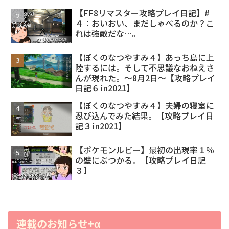
【FF8リマスター攻略プレイ日記】#
４：おいおい、まだしゃべるのか？こ
れは強敵だな…。
【ぼくのなつやすみ４】あっち島に上
陸するには。そして不思議なおねえさ
んが現れた。～8月2日～【攻略プレイ
日記６㏌2021】
【ぼくのなつやすみ４】夫婦の寝室に
忍び込んでみた結果。【攻略プレイ日
記３㏌2021】
【ポケモンルビー】最初の出現率１％
の壁にぶつかる。【攻略プレイ日記
３】
連載のお知らせ+α