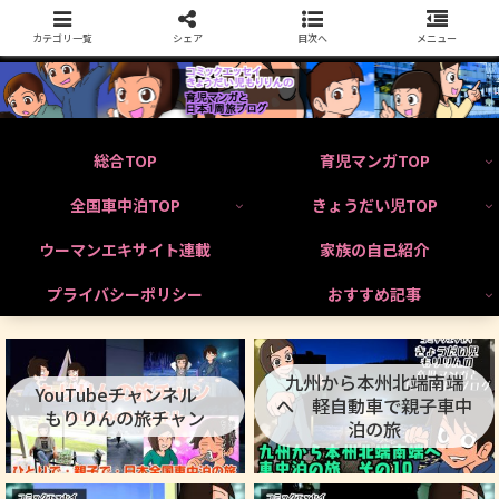
カテゴリ一覧
シェア
目次へ
メニュー
総合TOP
育児マンガTOP
全国車中泊TOP
きょうだい児TOP
ウーマンエキサイト連載
家族の自己紹介
プライバシーポリシー
おすすめ記事
九州から本州北端南端
YouTubeチャンネル
へ 軽自動車で親子車中
もりりんの旅チャン
泊の旅