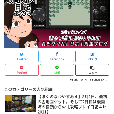
Twitter
Facebook
はてブ
Pocket
LINE
コピー
2021.04.23
2020.12.17
このカテゴリーの人気記事
【ぼくのなつやすみ４】8月1日、最初
の古地図ゲット。そして2日目は漫画
姉の寝顔からｗ【攻略プレイ日記４㏌
2021】