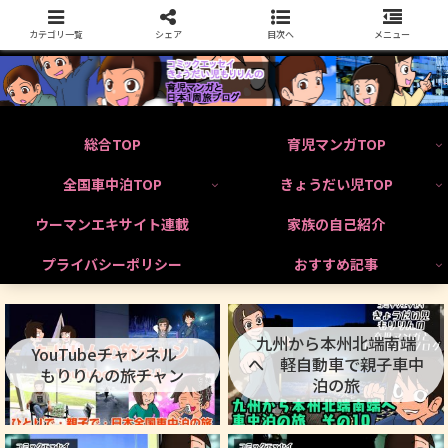
カテゴリ一覧
シェア
目次へ
メニュー
総合TOP
育児マンガTOP
全国車中泊TOP
きょうだい児TOP
ウーマンエキサイト連載
家族の自己紹介
プライバシーポリシー
おすすめ記事
九州から本州北端南端
YouTubeチャンネル
へ 軽自動車で親子車中
もりりんの旅チャン
泊の旅