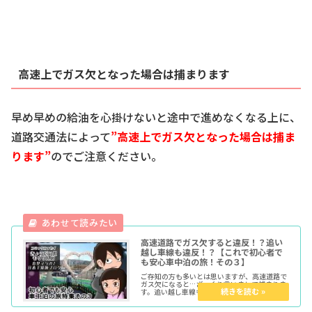
高速上でガス欠となった場合は捕まります
早め早めの給油を心掛けないと途中で進めなくなる上に、
道路交通法によって
”高速上でガス欠となった場合は捕ま
ります”
のでご注意ください。
高速道路でガス欠すると違反！？追い
越し車線も違反！？【これで初心者で
も安心車中泊の旅！その３】
ご存知の方も多いとは思いますが、高速道路で
ガス欠になると…ざっくり言いまして捕まりま
す。追い越し車線もトンネル内無灯火も同様。
今回はその点について法律でのソース文を元に
分析してみたいと思います。