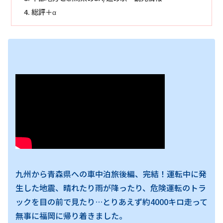
総評＋α
九州から青森県への車中泊旅後編、完結！運転中に発
生した地震、晴れたり雨が降ったり、危険運転のトラ
ックを目の前で見たり…とりあえず約4000キロ走って
無事に福岡に帰り着きました。