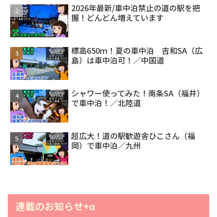
2026年最新/車中泊禁止の道の駅を把
握！どんどん増えています
標高650ｍ！夏の車中泊 吉和SA（広
島）は車中泊可！／中国道
シャワー使ってみた！南条SA（福井）
で車中泊！／北陸道
超広大！道の駅歓遊舎ひこさん（福
岡）で車中泊／九州
連載のお知らせ+α