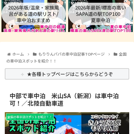
2026年版/温泉・家族風
2026年最新/標高の高い
呂がある道の駅リスト/
SAPA道の駅TOP100
車中泊おすすめ
夏車中泊
ホーム
もりりんパパの車中泊記事TOPページ
全国
の車中泊スポットを紹介！！
★各種トップページはこちらからどうぞ
中部で車中泊 米山SA（新潟）は車中泊
可！／北陸自動車道
全国の車中泊スポットを紹介！！