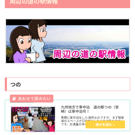
周辺の道の駅情報
つの
九州地方で車中泊 道の駅つの（宮
崎）は車中泊可！
実際に車中泊をした場所なのですが、まず駐車
場のスペースが100台以上あるので停めやすい
です。交通量の多い国道10号線沿いではあるも
のの停める場所をきちんと選ぶことである程度
の夜間騒音は抑えられたので僕はぐっすりと休
むことが出来ました。トイレも使用しやすいで