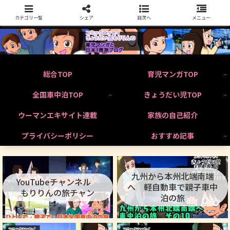
カテゴリ一覧
シェア
目次へ
メニュー
総合TOP
育児マンガTOP
全国車中泊TOP
きょうだい児TOP
ウーマンエキサイト連載
家族の自己紹介
プライバシーポリシー
おすすめ記事
九州から本州北端南端
YouTubeチャンネル
へ 軽自動車で親子車中
もりりんの旅チャン
泊の旅