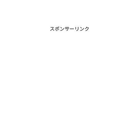
す。コンビニや銭湯も近くにあるので環境は良
さげでしたね。
スポンサーリンク