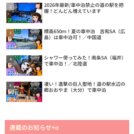
2026年最新/車中泊禁止の道の駅を把
握！どんどん増えています
標高650ｍ！夏の車中泊 吉和SA（広
島）は車中泊可！／中国道
シャワー使ってみた！南条SA（福井）
で車中泊！／北陸道
凄い！進撃の巨人聖地！道の駅水辺の
郷おおやま（大分）で車中泊
連載のお知らせ+α