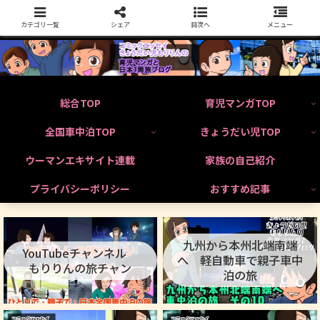
カテゴリ一覧
シェア
目次へ
メニュー
総合TOP
育児マンガTOP
全国車中泊TOP
きょうだい児TOP
ウーマンエキサイト連載
家族の自己紹介
プライバシーポリシー
おすすめ記事
九州から本州北端南端
YouTubeチャンネル
へ 軽自動車で親子車中
もりりんの旅チャン
泊の旅