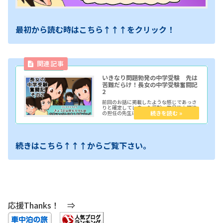
最初から読む時はこちら↑↑↑をクリック！
いきなり問題勃発の中学受験 先は
苦難だらけ！長女の中学受験奮闘記
2
前回のお話に掲載したような感じであっさ
りと確定してしまった受験。数日後小学校
の担任の先生にその旨を説明し、校長先生
から受験の許可を頂きまして。その後目指
すべく中学校の説明会に参加したり色々と
調べたりしてみながら書類関係の準備を済
ませました。だが、そこで問題が発生し
て…！？
続きはこちら↑↑↑からご覧下さい。
応援Thanks！ ⇒