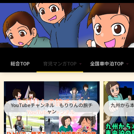
総合TOP
育児マンガTOP
全国車中泊TOP
YouTubeチャンネル もりりんの旅チ
九州から
ャン