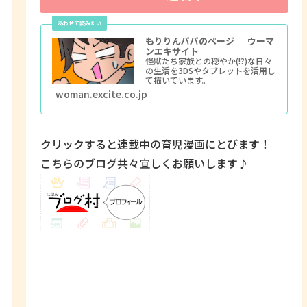
もりりんパパのページ ｜ ウーマ
ンエキサイト
怪獣たち家族との穏やか(!?)な日々
の生活を3DSやタブレットを活用し
て描いています。
woman.excite.co.jp
クリックすると連載中の育児漫画にとびます！
こちらのブログ共々宜しくお願いします♪