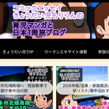
きょうだい児TOP
ウーマンエキサイト連載
家族
本州北端南端へ 軽自動車で
2026年版/温泉・家族風
親子車中泊の旅
駅リスト/車中泊お