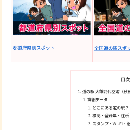
都道府県別スポット
全国道の駅スポ
目次
道の駅 大館能代空港（秋
詳細データ
どこにある道の駅？
標高・登録年・住所
スタンプ・Wi-Fi