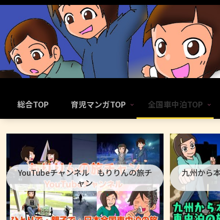
総合TOP
育児マンガTOP
全国車中泊TOP
YouTubeチャンネル もりりんの旅チ
九州から
ャン