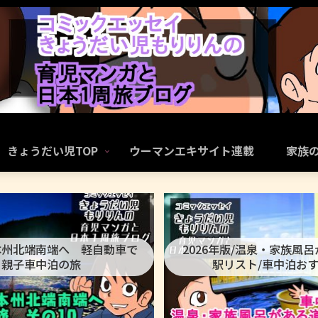
きょうだい児TOP
ウーマンエキサイト連載
家族
本州北端南端へ 軽自動車で
2026年版/温泉・家族風
親子車中泊の旅
駅リスト/車中泊お