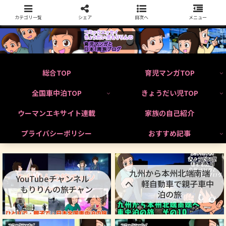
カテゴリ一覧
シェア
目次へ
メニュー
総合TOP
育児マンガTOP
全国車中泊TOP
きょうだい児TOP
ウーマンエキサイト連載
家族の自己紹介
プライバシーポリシー
おすすめ記事
九州から本州北端南端
YouTubeチャンネル
へ 軽自動車で親子車中
もりりんの旅チャン
泊の旅