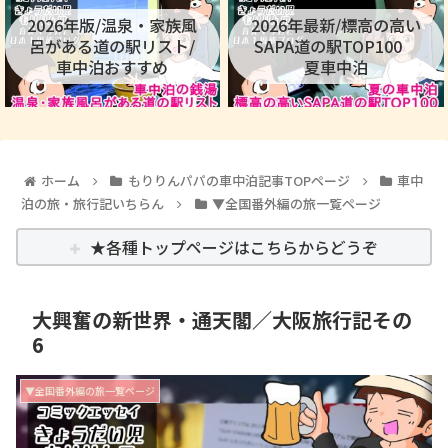
2026年版/温泉・家族風
2026年最新/標高の高い
呂がある道の駅リスト/
SAPA道の駅TOP100
車中泊おすすめ
夏車中泊
ホーム
もりりんパパの車中泊記事TOPページ
車中
泊の旅・旅行記いちらん
▼全国番外編の旅一覧ページ
★各種トップページはこちらからどうぞ
大興奮の新世界・通天閣／大阪旅行記その
6
▼全国番外編の旅一覧ページ