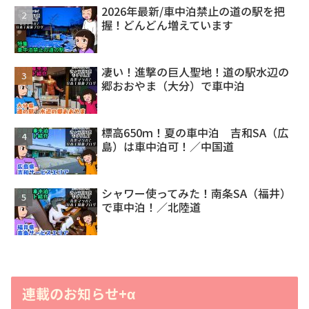
2026年最新/車中泊禁止の道の駅を把
握！どんどん増えています
凄い！進撃の巨人聖地！道の駅水辺の
郷おおやま（大分）で車中泊
標高650ｍ！夏の車中泊 吉和SA（広
島）は車中泊可！／中国道
シャワー使ってみた！南条SA（福井）
で車中泊！／北陸道
連載のお知らせ+α