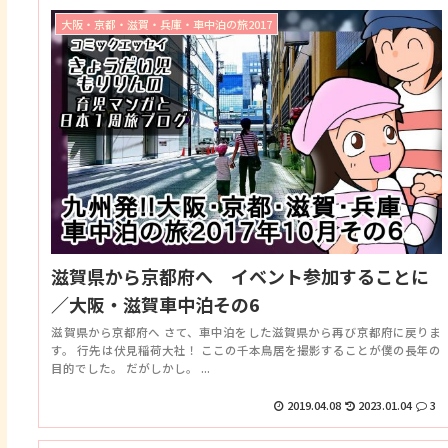
大阪・京都・滋賀・兵庫・車中泊の旅2017
滋賀県から京都府へ イベント参加することに
／大阪・滋賀車中泊その6
滋賀県から京都府へ さて、車中泊をした滋賀県から再び京都府に戻りま
す。 行先は伏見稲荷大社！ ここの千本鳥居を撮影することが僕の長年の
目的でした。 だがしかし。 ...
2019.04.08
2023.01.04
3