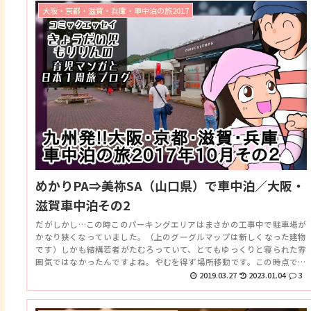
大阪・京都・滋賀・兵庫・車中泊の旅2017
めかりPA⇒美祢SA（山口県）で車中泊／大阪・
滋賀車中泊その2
だがしかし…この時このパーキングエリアはまさかの工事中で駐車場が
かなり狭くなっていました。（上のグーグルマップは新しくなった建物
です）しかも結構若者がたむろっていて、とてもゆっくりと寝られた雰
囲気ではなかったんですよね。やむを得ず場所移動です。この時点で日
付は変わってしまっていましたが、更なる北を目指します。
2019.03.27
2023.01.04
3