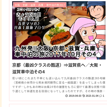
大阪・京都・滋賀・兵庫・車中泊の旅2017
京都（最凶クラスの酷道）⇒滋賀県へ／大阪・
滋賀車中泊その4
若い頃にこれまた不幸にも迷い込んで九州最凶クラスの酷道265号線
（宮崎県小林市から熊本県阿蘇市に至る一般国道）を走ってしまった僕
ですが…しかもあの時は台風14号の被害をもろに受けて最悪な状態で回
り道として林道を走る羽目になってしまったのですが、その時の情景を
思い出すかのような道路でした。
2019.04.03
2023.01.04
1