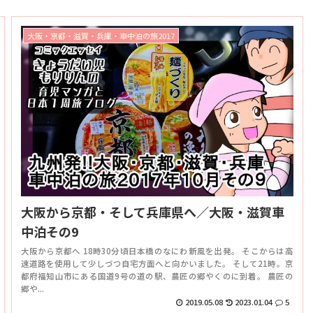
大阪・京都・滋賀・兵庫・車中泊の旅2017
大阪から京都・そして兵庫県へ／大阪・滋賀車
中泊その9
大阪から京都へ 18時30分頃日本橋のなにわ新風を出発。 そこからは高
速道路を使用して少しづつ自宅方面へと向かいました。 そして21時。京
都府福知山市にある国道9号の道の駅、農匠の郷やくのに到着。 農匠の
郷や...
2019.05.08
2023.01.04
5