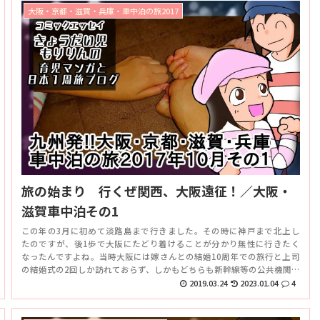
大阪・京都・滋賀・兵庫・車中泊の旅2017
旅の始まり 行くぜ関西、大阪遠征！／大阪・
滋賀車中泊その1
この年の3月に初めて淡路島まで行きました。その時に神戸まで北上し
たのですが、後1歩で大阪にたどり着けることが分かり無性に行きたく
なったんですよね。当時大阪には嫁さんとの結婚10周年での旅行と上司
の結婚式の2回しか訪れておらず、しかもどちらも新幹線等の公共機関を
利用してだったので車で行くことに不安があったんです。
2019.03.24
2023.01.04
4