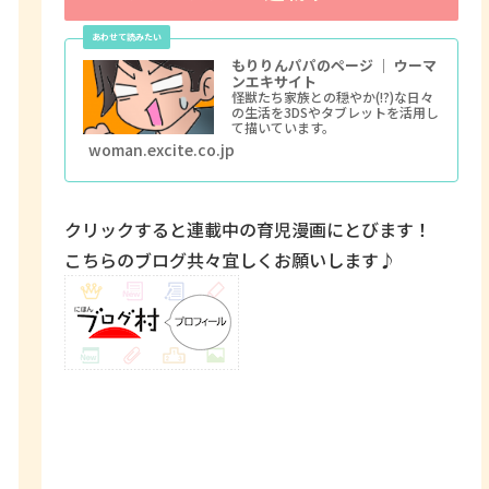
もりりんパパのページ ｜ ウーマ
ンエキサイト
怪獣たち家族との穏やか(!?)な日々
の生活を3DSやタブレットを活用し
て描いています。
woman.excite.co.jp
クリックすると連載中の育児漫画にとびます！
こちらのブログ共々宜しくお願いします♪