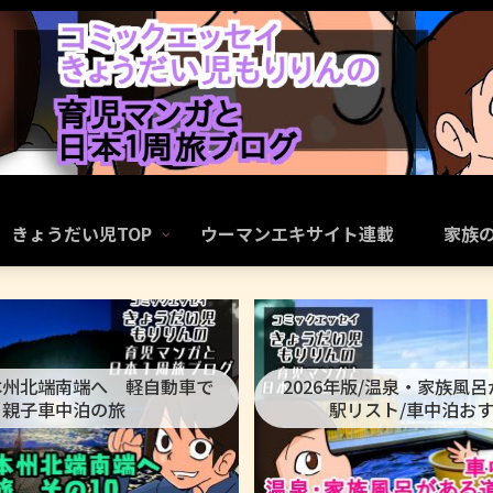
きょうだい児TOP
ウーマンエキサイト連載
家族
本州北端南端へ 軽自動車で
2026年版/温泉・家族風
親子車中泊の旅
駅リスト/車中泊お