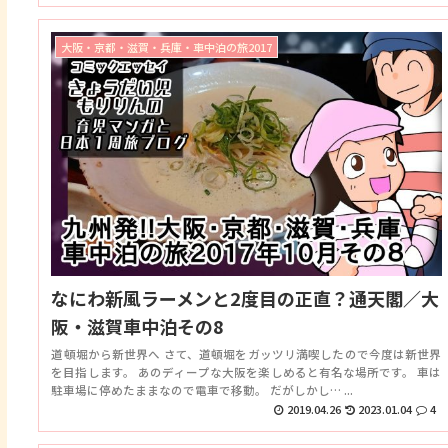
大阪・京都・滋賀・兵庫・車中泊の旅2017
なにわ新風ラーメンと2度目の正直？通天閣／大
阪・滋賀車中泊その8
道頓堀から新世界へ さて、道頓堀をガッツリ満喫したので今度は新世界
を目指します。 あのディープな大阪を楽しめると有名な場所です。 車は
駐車場に停めたままなので電車で移動。 だがしかし… ...
2019.04.26
2023.01.04
4