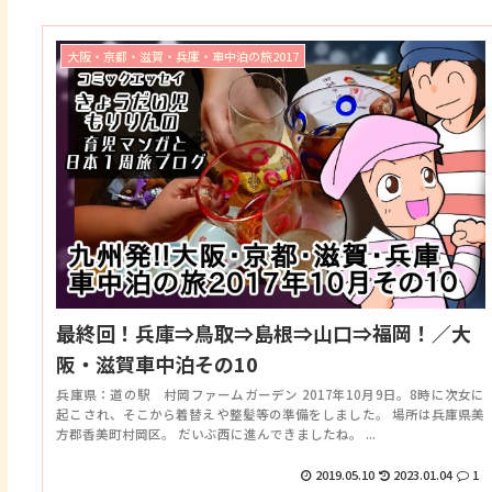
大阪・京都・滋賀・兵庫・車中泊の旅2017
最終回！兵庫⇒鳥取⇒島根⇒山口⇒福岡！／大
阪・滋賀車中泊その10
兵庫県：道の駅 村岡ファームガーデン 2017年10月9日。8時に次女に
起こされ、そこから着替えや整髪等の準備をしました。 場所は兵庫県美
方郡香美町村岡区。 だいぶ西に進んできましたね。 ...
2019.05.10
2023.01.04
1