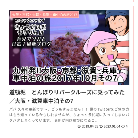
大阪・京都・滋賀・兵庫・車中泊の旅2017
道頓堀 とんぼりリバークルーズに乗ってみた
／大阪・滋賀車中泊その7
パパ 久々の更新です～、どうもすみません！！ 僕のTwitterをご覧の方
はもう知っているかもしれませんが、ちょっと多忙期に入ってしまいバ
タバタしまくっています。 更新が飛び飛びになるこ...
2019.04.22
2023.01.04
4