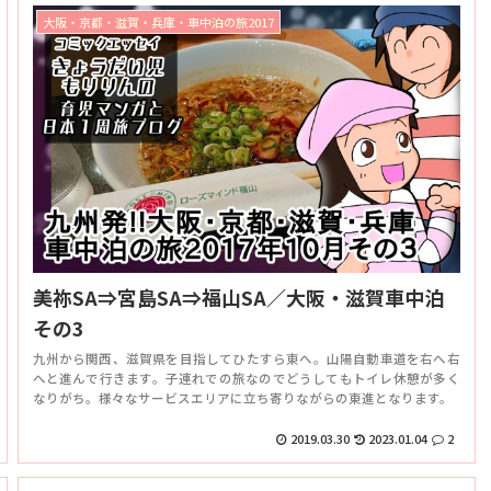
大阪・京都・滋賀・兵庫・車中泊の旅2017
美祢SA⇒宮島SA⇒福山SA／大阪・滋賀車中泊
その3
九州から関西、滋賀県を目指してひたすら東へ。山陽自動車道を右へ右
へと進んで行きます。子連れでの旅なのでどうしてもトイレ休憩が多く
なりがち。様々なサービスエリアに立ち寄りながらの東進となります。
2019.03.30
2023.01.04
2