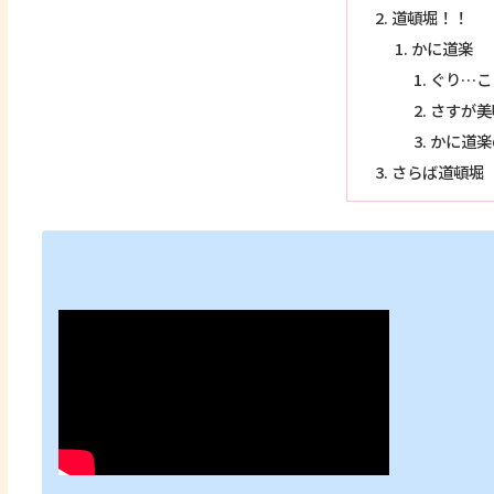
道頓堀！！
かに道楽
ぐり…こ
さすが美
かに道楽
さらば道頓堀