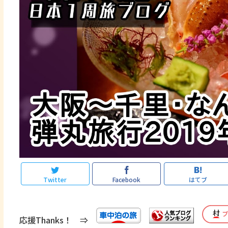
Twitter
Facebook
はてブ
応援Thanks！ ⇒