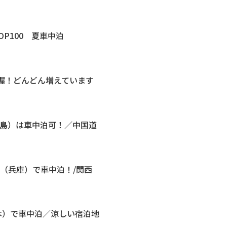
OP100 夏車中泊
把握！どんどん増えています
広島）は車中泊可！／中国道
（兵庫）で車中泊！/関西
本）で車中泊／涼しい宿泊地