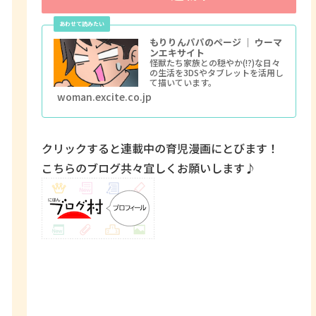
もりりんパパのページ ｜ ウーマ
ンエキサイト
怪獣たち家族との穏やか(!?)な日々
の生活を3DSやタブレットを活用し
て描いています。
woman.excite.co.jp
クリックすると連載中の育児漫画にとびます！
こちらのブログ共々宜しくお願いします♪