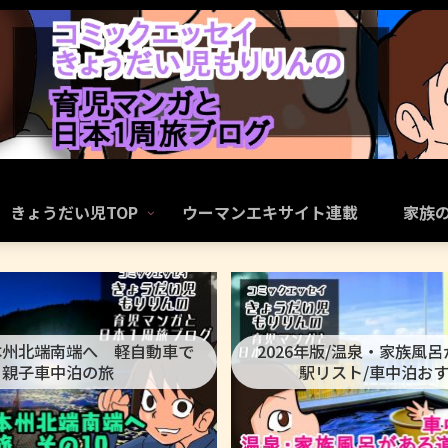
きょうだい児TOP
ウーマンエキサイト連載
家族
本州北端南端へ 軽自動車で
2026年版/温泉・家族風
親子車中泊の旅
駅リスト/車中泊お