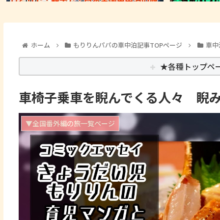
ホーム
もりりんパパの車中泊記事TOPページ
車中
★各種トップペ
車椅子乗車を睨んでくる人々 睨み
▼全国番外編の旅一覧ページ