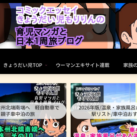
きょうだい児TOP
ウーマンエキサイト連載
家族
本州北端南端へ 軽自動車で
2026年版/温泉・家族風
親子車中泊の旅
駅リスト/車中泊お