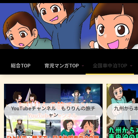
総合TOP
育児マンガTOP
全国車中泊TOP
YouTubeチャンネル もりりんの旅チ
九州から
ャン