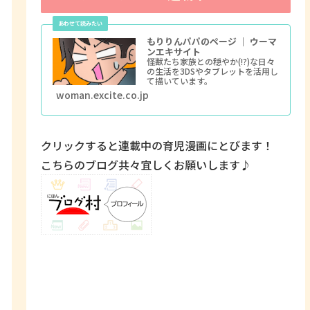
もりりんパパのページ ｜ ウーマ
ンエキサイト
怪獣たち家族との穏やか(!?)な日々
の生活を3DSやタブレットを活用し
て描いています。
woman.excite.co.jp
クリックすると連載中の育児漫画にとびます！
こちらのブログ共々宜しくお願いします♪