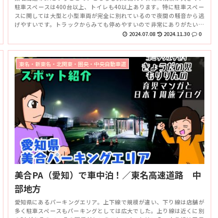
駐車スペースは400台以上、トイレも40以上あります。特に駐車スペー
スに関しては大型と小型車両が完全に別れているので夜間の騒音から逃
げやすいです。トラックからみても停めやすいので非常にありがたい場
所となっているそうです。上り線はドッグランもあります。
2024.07.08
2024.11.30
0
東名・新東名・北関東・圏央・中央自動車道
美合PA（愛知）で車中泊！／東名高速道路 中
部地方
愛知県にあるパーキングエリア。上下線で規模が違い、下り線は店舗が
多く駐車スペースもパーキングとしては広大でした。上り線は近くに別