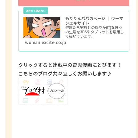
もりりんパパのページ ｜ ウーマ
ンエキサイト
怪獣たち家族との穏やか(!?)な日々
の生活を3DSやタブレットを活用し
て描いています。
woman.excite.co.jp
クリックすると連載中の育児漫画にとびます！
こちらのブログ共々宜しくお願いします♪