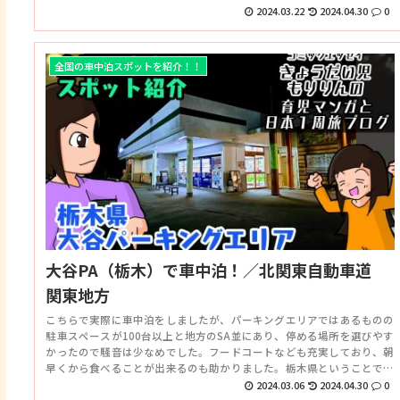
散策もとても楽しめる場所となっていました。人気のSAです。
2024.03.22
2024.04.30
0
全国の車中泊スポットを紹介！！
大谷PA（栃木）で車中泊！／北関東自動車道
関東地方
こちらで実際に車中泊をしましたが、パーキングエリアではあるものの
駐車スペースが100台以上と地方のSA並にあり、停める場所を選びやす
かったので騒音は少なめでした。フードコートなども充実しており、朝
早くから食べることが出来るのも助かりました。栃木県ということで餃
子ラーメンやゆずラーメンなどもあり楽しめます。
2024.03.06
2024.04.30
0