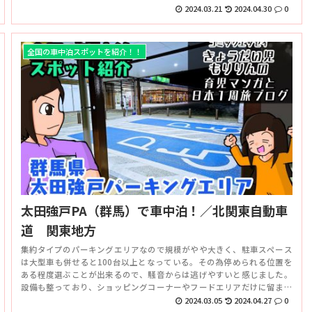
に便利な場所でした。車中泊おすすめの場所ですね。
2024.03.21
2024.04.30
0
全国の車中泊スポットを紹介！！
太田強戸PA（群馬）で車中泊！／北関東自動車
道 関東地方
集約タイプのパーキングエリアなので規模がやや大きく、駐車スペース
は大型車も併せると100台以上となっている。その為停められる位置を
ある程度選ぶことが出来るので、騒音からは逃げやすいと感じました。
設備も整っており、ショッピングコーナーやフードエリアだけに留まら
ず、ガソリンスタンドまであるので規模はSA並でした。
2024.03.05
2024.04.27
0