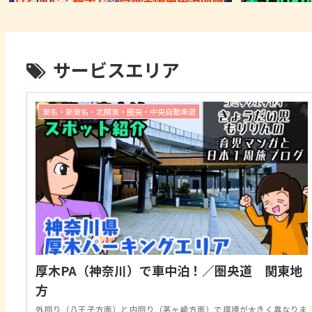
サービスエリア
東名・新東名・北関東・圏央・中央自動車道
厚木PA（神奈川）で車中泊！／圏央道 関東地
方
外回り（八王子方面）と内回り（茅ヶ崎方面）で環境が大きく異なりま