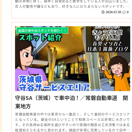
観は非常に良く、朝早く目覚めると散歩をしている人が沢山いました。
恋人の聖地や鐘などもあり、好きな人にはたまらないスポットです。敷
地内の店舗もかなり充実しており、24時間営業なので安心です。
2024.07.03
0
全国の車中泊スポットを紹介！！
守谷SA（茨城）で車中泊！／常磐自動車道 関
東地方
常磐自動車道の中では東京から一番近く、そして最初のサービスエリア
となっている。都会のSAということで駐車スペースは非常に大きいで
す。その為停める場所を選びやすいので夜間の騒音は工夫次第ではある
程度抑えられるかと思われます。施設が非常に充実しているので日中の