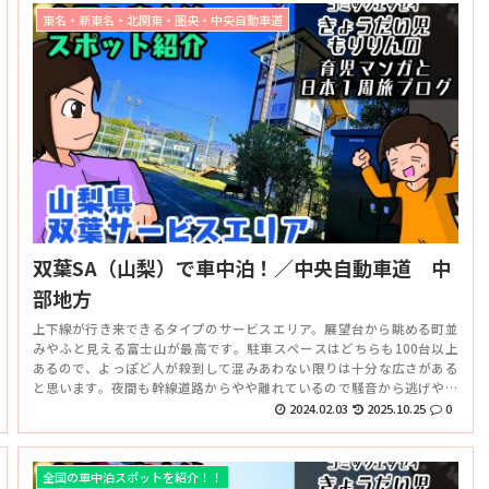
東名・新東名・北関東・圏央・中央自動車道
双葉SA（山梨）で車中泊！／中央自動車道 中
部地方
上下線が行き来できるタイプのサービスエリア。展望台から眺める町並
みやふと見える富士山が最高です。駐車スペースはどちらも100台以上
あるので、よっぽど人が殺到して混みあわない限りは十分な広さがある
と思います。夜間も幹線道路からやや離れているので騒音から逃げやす
いです。個人的には中々良いのではないかと思いました。
2024.02.03
2025.10.25
0
全国の車中泊スポットを紹介！！