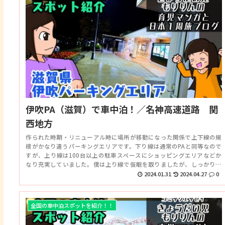
伊吹PA（滋賀）で車中泊！／名神高速道路 関
西地方
作られた時期・リニューアル時に場所が移動になった関係で上下線の規
模がかなり違うパーキングエリアです。下り線は通常のPAと同等なので
すが、上り線は100台以上の駐車スペースにショッピングエリアなどか
なり充実していました。僕は上り線で仮眠を取りましたが、しっかりと
駐車スペースを選び騒音から逃れることで快適でした。
2024.01.31
2024.04.27
0
全国の車中泊スポットを紹介！！