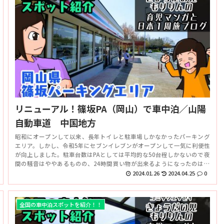
リニューアル！篠坂PA（岡山）で車中泊／山陽
自動車道 中国地方
昭和にオープンして以来、長年トイレと駐車場しかなかったパーキング
エリア。しかし、令和5年にセブンイレブンがオープンして一気に利便性
が向上しました。駐車台数はPAとしては平均的な50台程しかないので夜
間の騒音はややあるものの、24時間買い物が出来るようになったのは非
常に便利です。スタンプも新たに設置されました。
2024.01.26
2024.04.25
0
全国の車中泊スポットを紹介！！