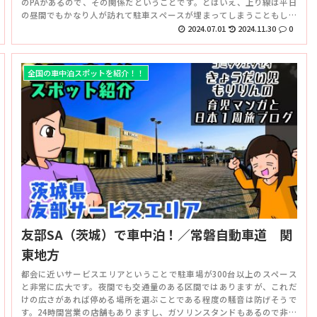
のPAがあるので、その関係だということです。とはいえ、上り線は平日
の昼間でもかなり人が訪れて駐車スペースが埋まってしまうこともしば
しばあるようなので、その点にはご注意ください。
2024.07.01
2024.11.30
0
全国の車中泊スポットを紹介！！
友部SA（茨城）で車中泊！／常磐自動車道 関
東地方
都会に近いサービスエリアということで駐車場が300台以上のスペース
と非常に広大です。夜間でも交通量のある区間ではありますが、これだ
けの広さがあれば停める場所を選ぶことである程度の騒音は防げそうで
す。24時間営業の店舗もありますし、ガソリンスタンドもあるので非常