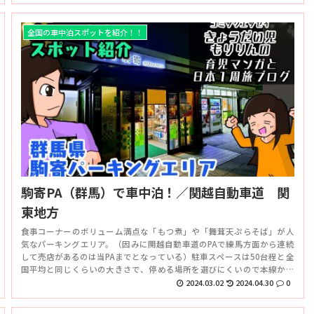
全国の車中泊スポットを紹介！！
駒寄PA（群馬）で車中泊！／関越自動車道 関
東地方
食事コーナーのボリューム満点な「もつ煮」や「舞茸天ぷらそば」が人
気なパーキングエリア。（因みに関越自動車道のPAで練馬方面から連続
して売店があるのは当PAまでとなっている）駐車スペースは50台程と全
国平均と同じくらいの大きさで、停める場所を選びにくいので本線から
離れられず騒音からは逃げにくくなっていた。
2024.03.02
2024.04.30
0