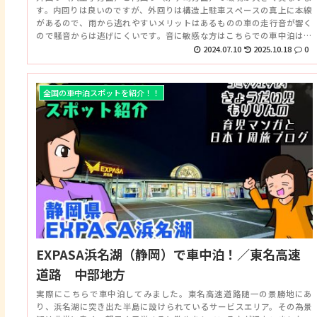
す。内回りは良いのですが、外回りは構造上駐車スペースの真上に本線
があるので、雨から逃れやすいメリットはあるものの車の走行音が響く
ので騒音からは逃げにくいです。音に敏感な方はこちらでの車中泊は向
いていないかもですね。店舗は一部24時間営業なので良。
2024.07.10
2025.10.18
0
全国の車中泊スポットを紹介！！
EXPASA浜名湖（静岡）で車中泊！／東名高速
道路 中部地方
実際にこちらで車中泊してみました。東名高速道路随一の景勝地にあ
り、浜名湖に突き出た半島に設けられているサービスエリア。その為景