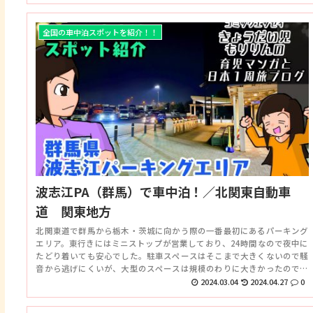
全国の車中泊スポットを紹介！！
波志江PA（群馬）で車中泊！／北関東自動車
道 関東地方
北関東道で群馬から栃木・茨城に向かう際の一番最初にあるパーキング
エリア。東行きにはミニストップが営業しており、24時間なので夜中に
たどり着いても安心でした。駐車スペースはそこまで大きくないので騒
音から逃げにくいが、大型のスペースは規模のわりに大きかったので、
該当する方は助かりそうです。個人的には好きなPA。
2024.03.04
2024.04.27
0