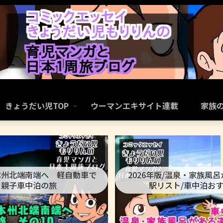
きょうだい児TOP
ウーマンエキサイト連載
家族
本州北端南端へ 軽自動車で
2026年版/温泉・家族風
親子車中泊の旅
駅リスト/車中泊お