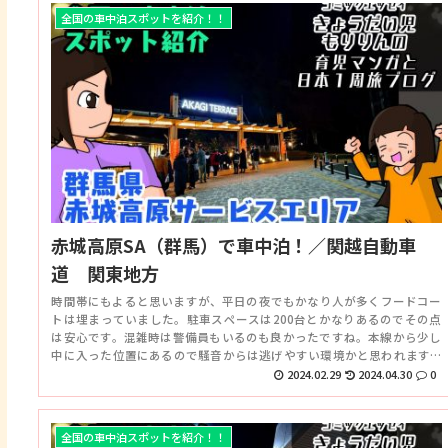
全国の車中泊スポットを紹介！！
赤城高原SA（群馬）で車中泊！／関越自動車
道 関東地方
時間帯にもよると思いますが、平日の夜でもかなり人が多くフードコー
トは埋まっていました。駐車スペースは200台とかなりあるのでその点
は安心です。混雑時は警備員もいるのも良かったですね。本線から少し
中に入った位置にあるので騒音からは逃げやすい環境かと思われます。
ガソリンスタンドもあるので色々と助かる場所でした。
2024.02.29
2024.04.30
0
全国の車中泊スポットを紹介！！