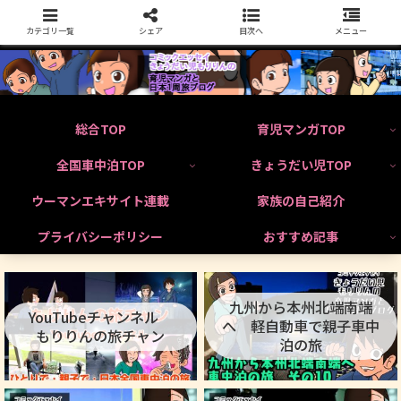
カテゴリ一覧
シェア
目次へ
メニュー
総合TOP
育児マンガTOP
全国車中泊TOP
きょうだい児TOP
ウーマンエキサイト連載
家族の自己紹介
プライバシーポリシー
おすすめ記事
九州から本州北端南端
YouTubeチャンネル
へ 軽自動車で親子車中
もりりんの旅チャン
泊の旅