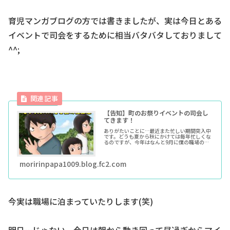
育児マンガブログの方では書きましたが、実は今日とある
イベントで司会をするために相当バタバタしておりまして
^^;
【告知】町のお祭りイベントの司会し
てきます！
ありがたいことに…最近また忙しい期間突入中
です。どうも夏から秋にかけては毎年忙しくな
るのですが、今年はなんと9月に僕の職場のあ
る町主催での祭りの司会をさせて頂くことにな
りました。こちらはその祭りのポスター。僕は
前々から職場の名前をブログで明かしています
moririnpapa1009.blog.fc2.com
が（てか行政用のイラストを描いたりなんたり
していますが）、その職場は...
今実は職場に泊まっていたりします(笑)