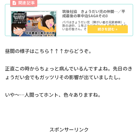
筑後社協 きょうだい児の仲間…／平
成最後の車中泊SAGAその3
パパはきょうだい児（障がい者の兄弟姉妹）。
旅の途中、１年ぶりにお会いした筑後きょうだ
い会の皆さん。そこで語られた内容は、僕の心
に多大に影響を残していきました。良くも悪く
も、です。
昼間の様子はこちら↑↑↑からどうぞ。
正直この時からちょっと病んでいるんですよね。先日のき
ょうだい会でもガッツリその影響が出ていましたし。
いや～…人間ってホント、色々ありますね。
スポンサーリンク