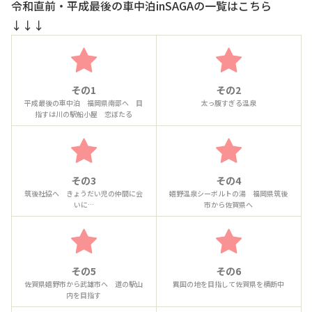
令和直前・平成最後の車中泊inSAGAの一覧はこちら
↓↓↓
その1
その2
平成最後の車中泊 福岡県南部へ 目
太っ腹すぎる温泉
指すは川の駅船小屋 恋ぼたる
その3
その4
筑後社協へ きょうだい児の仲間に会
嬉野温泉シーボルトの湯 福岡県筑後
いに…
市から佐賀県へ
その5
その6
佐賀県嬉野市から武雄市へ 道の駅山
異国の地を目指して佐賀県を横断中
内を目指す