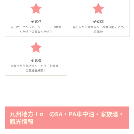
その7
その8
有田ポーセリンパーク …ここ日本な
有田市から佐賀市へ 神野公園 こども
んだぜ？佐賀なんだぜ？
遊園地
その9
佐賀市から鳥栖市へ とりごえ温泉
佐賀編最終回！
九州地方＋α のSA・PA車中泊・家族湯・
観光情報