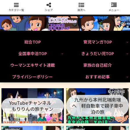
カテゴリ一覧
シェア
目次へ
メニュー
総合TOP
育児マンガTOP
全国車中泊TOP
きょうだい児TOP
ウーマンエキサイト連載
家族の自己紹介
プライバシーポリシー
おすすめ記事
九州から本州北端南端
YouTubeチャンネル
へ 軽自動車で親子車中
もりりんの旅チャン
泊の旅