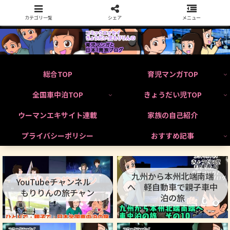
カテゴリ一覧
シェア
メニュー
総合TOP
育児マンガTOP
全国車中泊TOP
きょうだい児TOP
ウーマンエキサイト連載
家族の自己紹介
プライバシーポリシー
おすすめ記事
九州から本州北端南端
YouTubeチャンネル
へ 軽自動車で親子車中
もりりんの旅チャン
泊の旅