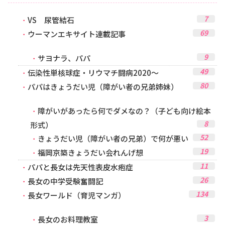
7
VS 尿管結石
69
ウーマンエキサイト連載記事
9
サヨナラ、パパ
49
伝染性単核球症・リウマチ闘病2020～
80
パパはきょうだい児（障がい者の兄弟姉妹）
障がいがあったら何でダメなの？（子ども向け絵本
8
形式）
52
きょうだい児（障がい者の兄弟）で何が悪い
19
福岡京築きょうだい会れんげ想
11
パパと長女は先天性表皮水疱症
26
長女の中学受験奮闘記
134
長女ワールド（育児マンガ）
3
長女のお料理教室