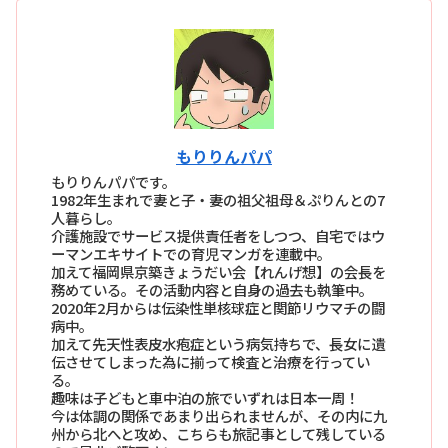
もりりんパパ
もりりんパパです。
1982年生まれで妻と子・妻の祖父祖母＆ぷりんとの7
人暮らし。
介護施設でサービス提供責任者をしつつ、自宅ではウ
ーマンエキサイトでの育児マンガを連載中。
加えて福岡県京築きょうだい会【れんげ想】の会長を
務めている。その活動内容と自身の過去も執筆中。
2020年2月からは伝染性単核球症と関節リウマチの闘
病中。
加えて先天性表皮水疱症という病気持ちで、長女に遺
伝させてしまった為に揃って検査と治療を行ってい
る。
趣味は子どもと車中泊の旅でいずれは日本一周！
今は体調の関係であまり出られませんが、その内に九
州から北へと攻め、こちらも旅記事として残している