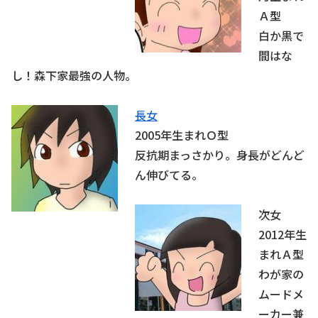
Ａ型
白か黒で
間はな
し！森下家最強の人物。
長女
2005年生まれＯ型
反抗期まっさかり。身長がどんど
ん伸びてる。
次女
2012年生
まれＡ型
わが家の
ムードメ
ーカー兼