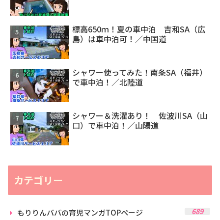
標高650ｍ！夏の車中泊 吉和SA（広
島）は車中泊可！／中国道
シャワー使ってみた！南条SA（福井）
で車中泊！／北陸道
シャワー＆洗濯あり！ 佐波川SA（山
口）で車中泊！／山陽道
カテゴリー
689
もりりんパパの育児マンガTOPページ