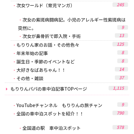
245
次女ワールド（育児マンガ）
次女の紫斑病闘病記。小児のアレルギー性紫斑病は
9
突然に。
13
次女が鼻骨折で即入院・手術
125
もりりん家のお話・その他色々
8
年末年始の記事
8
誕生日・季節のイベントなど
14
大好きなばあちゃん！！
37
その他・雑談
1,115
もりりんパパの車中泊記事TOPページ
9
YouTubeチャンネル もりりんの旅チャン
790
全国の車中泊スポットを紹介！！
578
全国道の駅 車中泊スポット