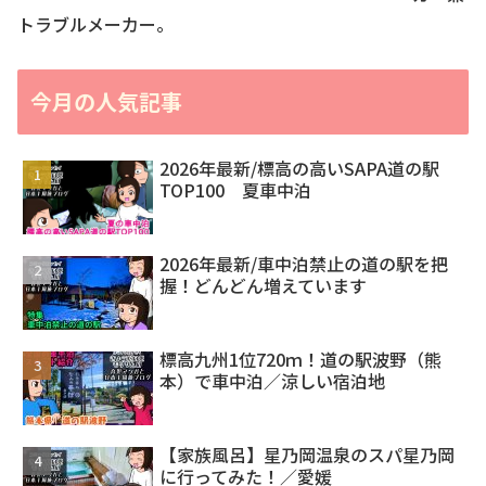
トラブルメーカー。
今月の人気記事
2026年最新/標高の高いSAPA道の駅
TOP100 夏車中泊
2026年最新/車中泊禁止の道の駅を把
握！どんどん増えています
標高九州1位720ｍ！道の駅波野（熊
本）で車中泊／涼しい宿泊地
【家族風呂】星乃岡温泉のスパ星乃岡
に行ってみた！／愛媛