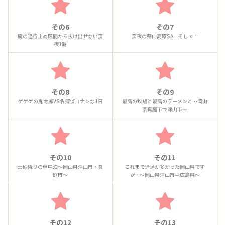
その6
その7
魔の通行止め区間から抜け出せない深
深夜の蒜山高原SA そして…
夜1時
その8
その9
ゲゲゲの鬼太郎VS名探偵コナンな1日
最高の牧場と最高のラーメンと～岡山
県真庭市⇒津山市～
その10
その11
土砂降りの車中泊～岡山県津山市・真
これまで通過が多かった岡山県です
庭市～
が…～岡山県津山市⇒広島県～
その12
その13