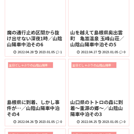
魔の通行止め区間から抜
山を越えて島根県奥出雲
け出せない深夜1時／山陰
町 亀嵩温泉 玉峰山荘／
山陽車中泊その6
山陰山陽車中泊その5
2022.04.28
2023.01.05
1
2022.04.27
2023.01.05
0
全日どしゃぶりの山陰山陽車中泊の旅2019
全日どしゃぶりの山陰山陽車中泊の旅2019
島根県に到着、しかし事
山口県のトトロの森に到
件が…／山陰山陽車中泊
着～重源の郷～／山陰山
その4
陽車中泊その3
2022.04.26
2023.01.05
0
2022.04.25
2023.01.05
0