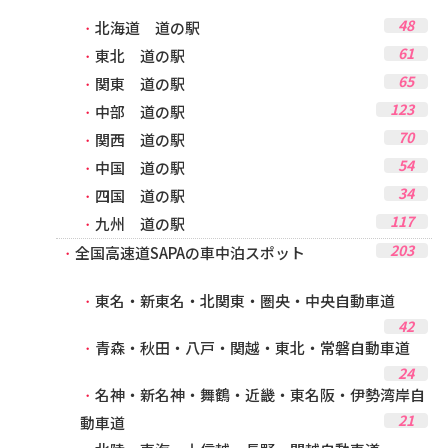
48
北海道 道の駅
61
東北 道の駅
65
関東 道の駅
123
中部 道の駅
70
関西 道の駅
54
中国 道の駅
34
四国 道の駅
117
九州 道の駅
203
全国高速道SAPAの車中泊スポット
東名・新東名・北関東・圏央・中央自動車道
42
青森・秋田・八戸・関越・東北・常磐自動車道
24
名神・新名神・舞鶴・近畿・東名阪・伊勢湾岸自
21
動車道