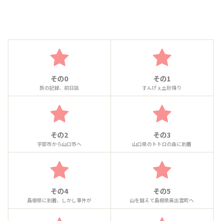
その0
その1
旅の記録、前日談
すんげぇ土砂降り
その2
その3
宇部市から山口市へ
山口県のトトロの森に到着
その4
その5
島根県に到着、しかし事件が
山を越えて島根県奥出雲町へ