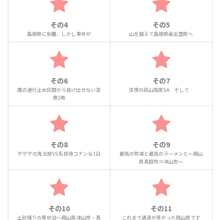
その4
その5
島根県に到着、しかし事件が
山を越えて島根県奥出雲町へ
その6
その7
魔の通行止め区間から抜け出せない深
深夜の蒜山高原SA そして…
夜1時
その8
その9
ゲゲゲの鬼太郎VS名探偵コナンな1日
最高の牧場と最高のラーメンと～岡山
県真庭市⇒津山市～
その10
その11
土砂降りの車中泊～岡山県津山市・真
これまで通過が多かった岡山県です