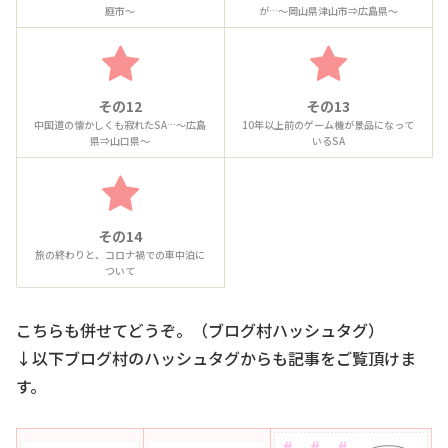
庭市～
が…～岡山県津山市⇒広島県～
その12
その13
中国道の懐かしくも寂れたSA…～広島
10年以上前のゲーム機が景品になって
県⇒山口県～
いるSA
その14
旅の終わりと、コロナ禍での車中泊に
ついて
こちらも併せてどうぞ。（ブログ村ハッシュタグ）
↓以下ブログ村のハッシュタグからも記事をご覧頂けま
す。