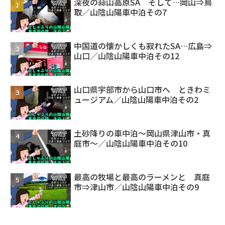
深夜の蒜山高原SA そして…岡山⇒鳥
取／山陰山陽車中泊その7
中国道の懐かしくも寂れたSA…広島⇒
山口／山陰山陽車中泊その12
山口県宇部市から山口市へ ときわミ
ュージアム／山陰山陽車中泊その2
土砂降りの車中泊～岡山県津山市・真
庭市～／山陰山陽車中泊その10
最高の牧場と最高のラーメンと 真庭
市⇒津山市／山陰山陽車中泊その9