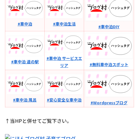
#車中泊
#車中泊生活
#車中泊DIY
#車中泊 サービスエ
#車中泊 道の駅
#無料車中泊スポット
リア
#車中泊 風呂
#安心安全な車中泊
#Wordpressブログ
↑当HPと併せてご覧下さい。