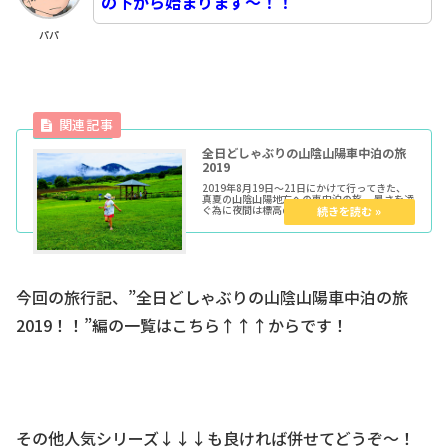
の下から始まります～！！
パパ
全日どしゃぶりの山陰山陽車中泊の旅
2019
2019年8月19日～21日にかけて行ってきた、
真夏の山陰山陽地方への車中泊の旅。 暑さを凌
ぐ為に夜間は標高の高い場所を宿泊地に選んだ
のですが… 連日のように土砂降りに見舞われ…
少し山中を移動すれば即座に出て来る通行止
め。 ...
今回の旅行記、”全日どしゃぶりの山陰山陽車中泊の旅
2019！！”編の一覧はこちら↑↑↑からです！
その他人気シリーズ↓↓↓も良ければ併せてどうぞ～！