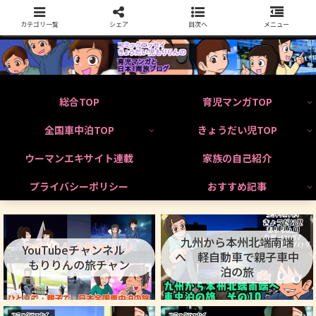
カテゴリ一覧
シェア
目次へ
メニュー
総合TOP
育児マンガTOP
全国車中泊TOP
きょうだい児TOP
ウーマンエキサイト連載
家族の自己紹介
プライバシーポリシー
おすすめ記事
九州から本州北端南端
YouTubeチャンネル
へ 軽自動車で親子車中
もりりんの旅チャン
泊の旅