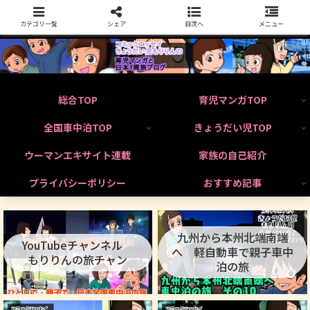
カテゴリ一覧
シェア
目次へ
メニュー
総合TOP
育児マンガTOP
全国車中泊TOP
きょうだい児TOP
ウーマンエキサイト連載
家族の自己紹介
プライバシーポリシー
おすすめ記事
九州から本州北端南端
YouTubeチャンネル
へ 軽自動車で親子車中
もりりんの旅チャン
泊の旅