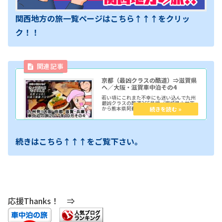
関西地方の旅一覧ページはこちら↑↑↑をクリッ
ク！！
京都（最凶クラスの酷道）⇒滋賀県
へ／大阪・滋賀車中泊その4
若い頃にこれまた不幸にも迷い込んで九州
最凶クラスの酷道265号線（宮崎県小林市
から熊本県阿蘇市に至る一般国道）を走っ
てしまった僕ですが…しかもあの時は台風
14号の被害をもろに受けて最悪な状態で回
り道として林道を走る羽目になってしまっ
たのですが、その時の情景を思い出すかの
ような道路でした。
続きはこちら↑↑↑をご覧下さい。
応援Thanks！ ⇒