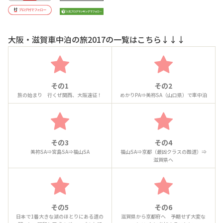
大阪・滋賀車中泊の旅2017の一覧はこちら↓↓↓
その1
その2
旅の始まり 行くぜ関西、大阪遠征！
めかりPA⇒美祢SA（山口県）で車中泊
その3
その4
美祢SA⇒宮島SA⇒福山SA
福山SA⇒京都（最凶クラスの酷道）⇒
滋賀県へ
その5
その6
日本で1番大きな湖のほとりにある道の
滋賀県から京都府へ 予期せず大変な