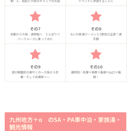
駅…と、昭和と平成のギャップのお話
イベントに参加することに
その7
その8
京都から大阪・道頓堀へ とんぼりリ
なにわ新風ラーメンと2度目の正直？通
バークルーズに乗ってみた
天閣
その9
その10
道の駅農匠の郷やくの～大阪から京
最終回！兵庫⇒鳥取⇒島根⇒山口⇒福
都・そして兵庫県へ～
岡！
九州地方＋α のSA・PA車中泊・家族湯・
観光情報