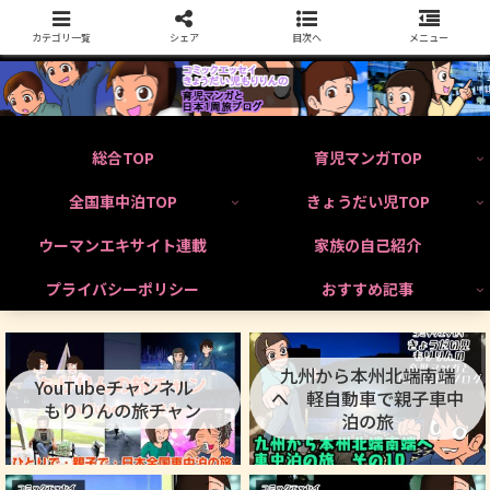
カテゴリ一覧
シェア
目次へ
メニュー
総合TOP
育児マンガTOP
全国車中泊TOP
きょうだい児TOP
ウーマンエキサイト連載
家族の自己紹介
プライバシーポリシー
おすすめ記事
九州から本州北端南端
YouTubeチャンネル
へ 軽自動車で親子車中
もりりんの旅チャン
泊の旅