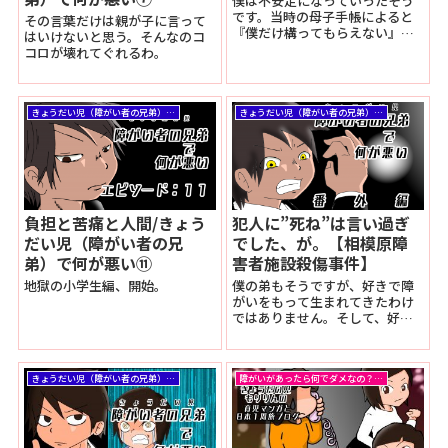
僕は不安定になっていったそう
です。当時の母子手帳によると
その言葉だけは親が子に言って
『僕だけ構ってもらえない』と
はいけないと思う。そんなのコ
いつも泣いていたり、頻繁にお
コロが壊れてぐれるわ。
ねしょをするようになったり。
ただ、これはまだ、今後の様々
な事件への序章に過ぎない出来
事だったのでした。
きょうだい児（障がい者の兄弟）で何が悪い
きょうだい児（障がい者の兄弟）で何が悪い
負担と苦痛と人間/きょう
犯人に”死ね”は言い過ぎ
だい児（障がい者の兄
でした、が。【相模原障
弟）で何が悪い⑪
害者施設殺傷事件】
地獄の小学生編、開始。
僕の弟もそうですが、好きで障
がいをもって生まれてきたわけ
ではありません。そして、好き
で障がいをもたせて生んだわけ
でもありません。でも、そうい
ったハンデ（この言葉も賛否両
きょうだい児（障がい者の兄弟）で何が悪い
障がいがあったら何でダメなの？（子ども向け絵本形式）
論あるかと思いますが）を抱え
ていわば社会的弱者として過ご
してきているんです。本人も、
親も、そしてきょうだいも。