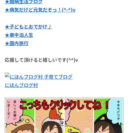
★闘病生活ブログ
★病気だけど元気だぞっ！(^-^)v
★子どもとおでかけ♪
★
車中泊人生
★国内旅行
応援して頂けると嬉しいです(^^)v
にほんブログ村