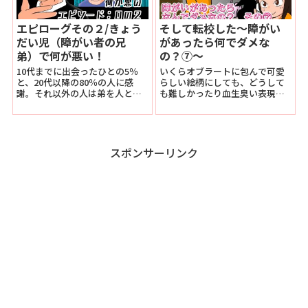
エピローグその２/きょう
そして転校した～障がい
だい児（障がい者の兄
があったら何でダメな
弟）で何が悪い！
の？⑦～
10代までに出会ったひとの5％
いくらオブラートに包んで可愛
と、20代以降の80％の人に感
らしい絵柄にしても、どうして
謝。それ以外の人は弟を人とし
も難しかったり血生臭い表現を
て見なかった。障がい者を人と
多少は残さないといけないので
して認めていなかった。人の皮
編集にはかなり苦労しました。
を被ったナニカ達。それは、他
実話でハッピーエンドではない
人も、僕も…。
ので後味は良くありませんし。
スポンサーリンク