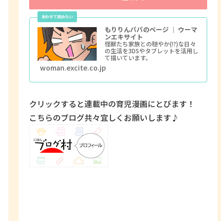
もりりんパパのページ ｜ ウーマ
ンエキサイト
怪獣たち家族との穏やか(!?)な日々
の生活を3DSやタブレットを活用し
て描いています。
woman.excite.co.jp
クリックすると連載中の育児漫画にとびます！
こちらのブログ共々宜しくお願いします♪