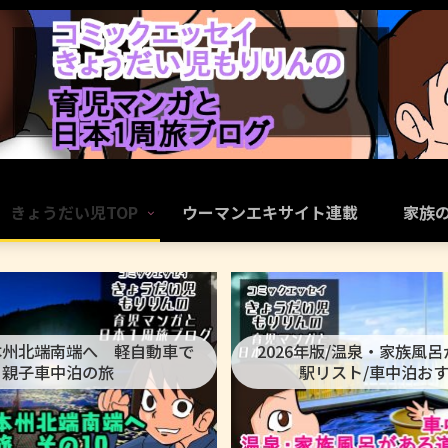
きょうだい児TOP
ウーマンエキサイト連載
家族
本州北端南端へ 軽自動車で
2026年版/温泉・家族風
親子車中泊の旅
駅リスト/車中泊お