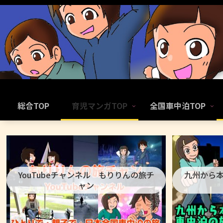
総合TOP
育児マンガTOP
全国車中泊TOP
YouTubeチャンネル もりりんの旅チ
九州から
ャン