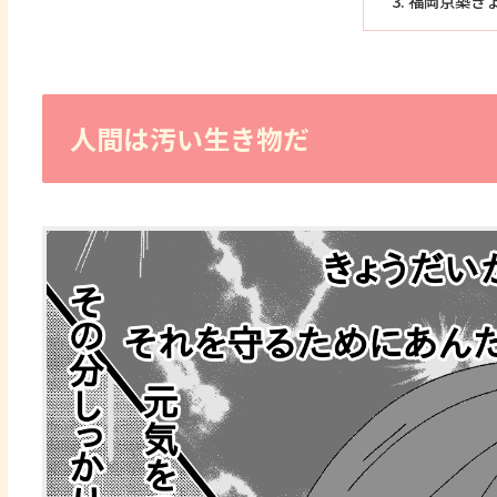
福岡京築き
人間は汚い生き物だ