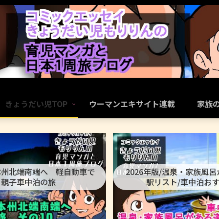
きょうだい児TOP
ウーマンエキサイト連載
家族
本州北端南端へ 軽自動車で
2026年版/温泉・家族風
親子車中泊の旅
駅リスト/車中泊お