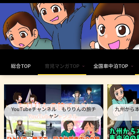
総合TOP
育児マンガTOP
全国車中泊TOP
YouTubeチャンネル もりりんの旅チ
九州から
ャン