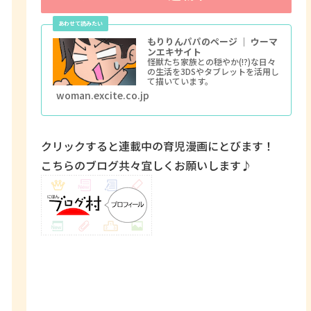
もりりんパパのページ ｜ ウーマ
ンエキサイト
怪獣たち家族との穏やか(!?)な日々
の生活を3DSやタブレットを活用し
て描いています。
woman.excite.co.jp
クリックすると連載中の育児漫画にとびます！
こちらのブログ共々宜しくお願いします♪