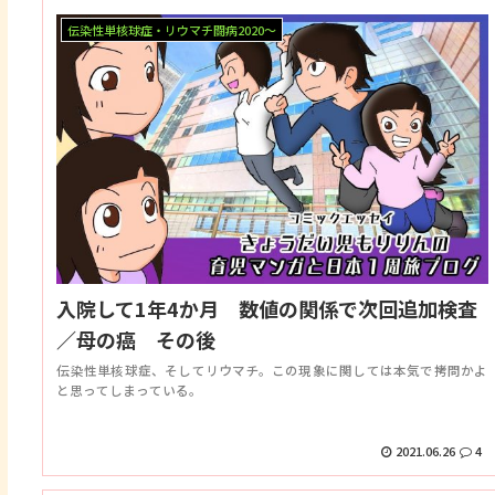
伝染性単核球症・リウマチ闘病2020～
入院して1年4か月 数値の関係で次回追加検査
／母の癌 その後
伝染性単核球症、そしてリウマチ。この現象に関しては本気で拷問かよ
と思ってしまっている。
2021.06.26
4