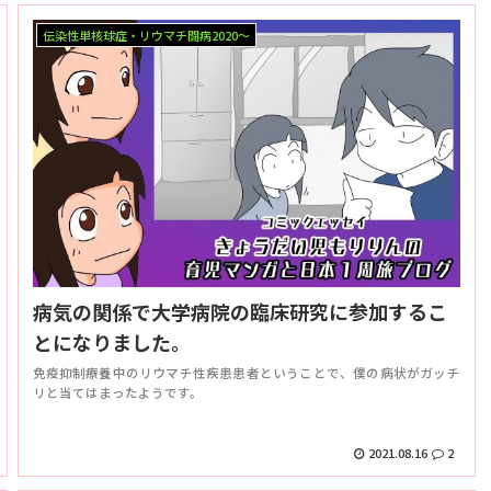
伝染性単核球症・リウマチ闘病2020～
病気の関係で大学病院の臨床研究に参加するこ
とになりました。
免疫抑制療養中のリウマチ性疾患患者ということで、僕の病状がガッチ
リと当てはまったようです。
2021.08.16
2