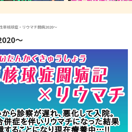
性単核球症・リウマチ闘病2020～
020～