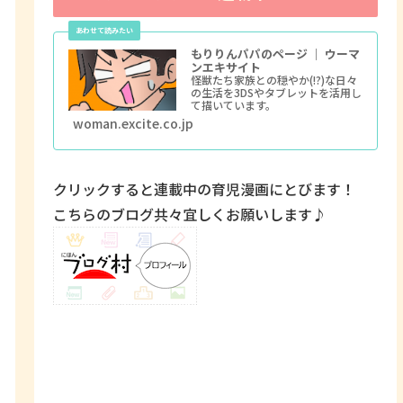
もりりんパパのページ ｜ ウーマ
ンエキサイト
怪獣たち家族との穏やか(!?)な日々
の生活を3DSやタブレットを活用し
て描いています。
woman.excite.co.jp
クリックすると連載中の育児漫画にとびます！
こちらのブログ共々宜しくお願いします♪