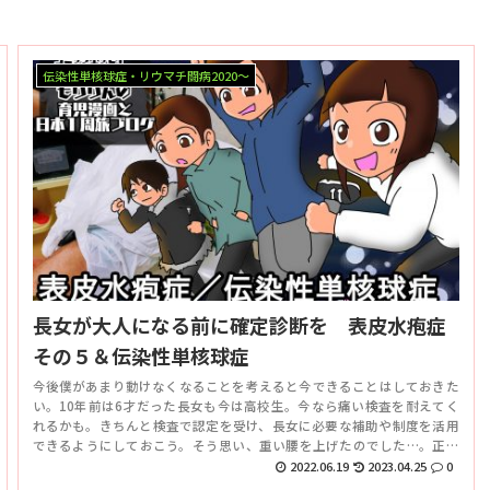
伝染性単核球症・リウマチ闘病2020～
長女が大人になる前に確定診断を 表皮水疱症
その５＆伝染性単核球症
今後僕があまり動けなくなることを考えると今できることはしておきた
い。10年前は6才だった長女も今は高校生。今なら痛い検査を耐えてく
れるかも。きちんと検査で認定を受け、長女に必要な補助や制度を活用
できるようにしておこう。そう思い、重い腰を上げたのでした…。正直
遺伝のせいで痛い思いをさせるのは忍びないんだけど、ごめんね。
2022.06.19
2023.04.25
0