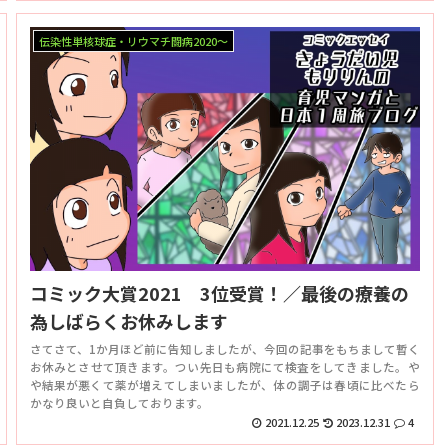
伝染性単核球症・リウマチ闘病2020～
コミック大賞2021 3位受賞！／最後の療養の
為しばらくお休みします
さてさて、1か月ほど前に告知しましたが、今回の記事をもちまして暫く
お休みとさせて頂きます。つい先日も病院にて検査をしてきました。や
や結果が悪くて薬が増えてしまいましたが、体の調子は春頃に比べたら
かなり良いと自負しております。
2021.12.25
2023.12.31
4