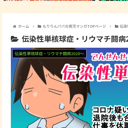
ホーム
もりりんパパの育児マンガTOPページ
伝染
伝染性単核球症・リウマチ闘病2
伝染性単核球症・リウマチ闘病2020～