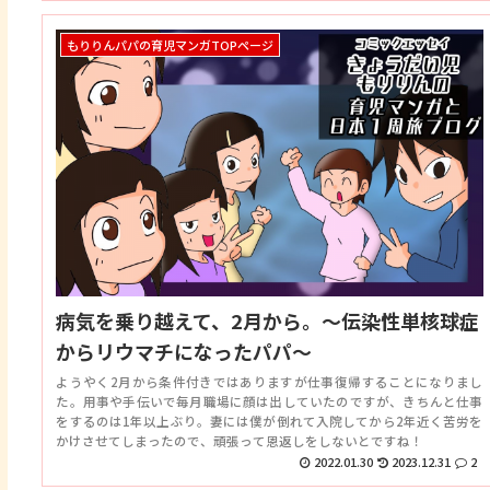
もりりんパパの育児マンガTOPページ
病気を乗り越えて、2月から。～伝染性単核球症
からリウマチになったパパ～
ようやく2月から条件付きではありますが仕事復帰することになりまし
た。用事や手伝いで毎月職場に顔は出していたのですが、きちんと仕事
をするのは1年以上ぶり。妻には僕が倒れて入院してから2年近く苦労を
かけさせてしまったので、頑張って恩返しをしないとですね！
2022.01.30
2023.12.31
2