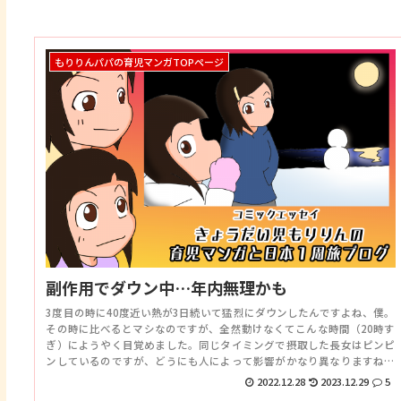
もりりんパパの育児マンガTOPページ
副作用でダウン中…年内無理かも
3度目の時に40度近い熱が3日続いて猛烈にダウンしたんですよね、僕。
その時に比べるとマシなのですが、全然動けなくてこんな時間（20時す
ぎ）にようやく目覚めました。同じタイミングで摂取した長女はピンピ
ンしているのですが、どうにも人によって影響がかなり異なりますねコ
レ。全身のリウマチ因子がワクチンの影響でいたずらするのか
2022.12.28
2023.12.29
5