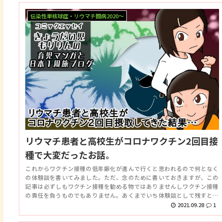
伝染性単核球症・リウマチ闘病2020～
リウマチ患者と高校生がコロナワクチン2回目接
種で大変だったお話。
これからワクチン接種の低年齢化が進んで行くと思われるので何となく
の体験談を書いてみました。ただ、念のために書いておきますが、この
記事は必ずしもワクチン接種を勧める物ではありませんしワクチン接種
の責任を負うものでもありません。あくまでいち体験談として残すとと
もに僕個人の忘備録でもありますので、最終決定は個人でおこなって下
2021.09.28
1
さい。こういうパターンのリウマチ患者や学生もいるんだなと頭の片隅
に置いておく程度の間隔で読んで頂けると幸いです。