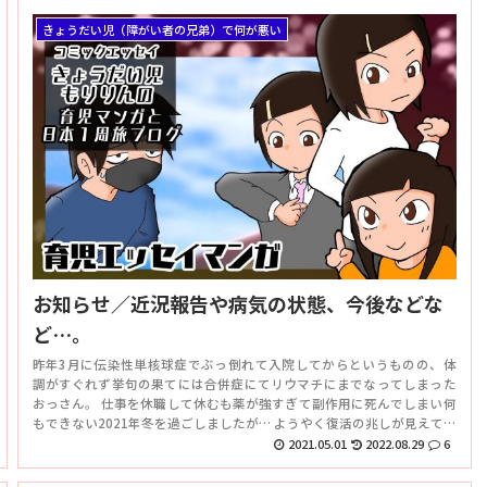
きょうだい児（障がい者の兄弟）で何が悪い
お知らせ／近況報告や病気の状態、今後などな
ど…。
昨年3月に伝染性単核球症でぶっ倒れて入院してからというものの、体
調がすぐれず挙句の果てには合併症にてリウマチにまでなってしまった
おっさん。 仕事を休職して休むも薬が強すぎて副作用に死んでしまい何
もできない2021年冬を過ごしましたが… ようやく復活の兆しが見えてき
たような気がしないでもありません。 今回は長かった…
2021.05.01
2022.08.29
6