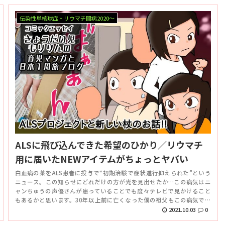
伝染性単核球症・リウマチ闘病2020～
ALSに飛び込んできた希望のひかり／リウマチ
用に届いたNEWアイテムがちょっとヤバい
白血病の薬をALS患者に投与で“初期治験で症状進行抑えられた”という
ニュース。この知らせにどれだけの方が光を見出せたか…この病気はニ
ャンちゅうの声優さんが患っていることでも度々テレビで見かけること
もあるかと思います。30年以上前に亡くなった僕の祖父もこの病気でし
た。今年…いや去年だっけ？ウルトラマンエースに出演していた竜隊長
2021.10.03
0
役の瑳川 哲朗さんもこの病気で亡くなっていたかな。