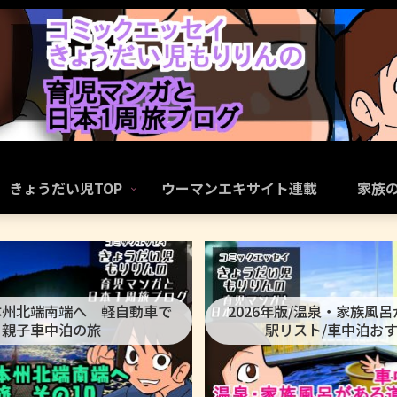
きょうだい児TOP
ウーマンエキサイト連載
家族
本州北端南端へ 軽自動車で
2026年版/温泉・家族風
親子車中泊の旅
駅リスト/車中泊お