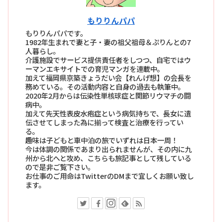
もりりんパパ
もりりんパパです。
1982年生まれで妻と子・妻の祖父祖母＆ぷりんとの7
人暮らし。
介護施設でサービス提供責任者をしつつ、自宅ではウ
ーマンエキサイトでの育児マンガを連載中。
加えて福岡県京築きょうだい会【れんげ想】の会長を
務めている。その活動内容と自身の過去も執筆中。
2020年2月からは伝染性単核球症と関節リウマチの闘
病中。
加えて先天性表皮水疱症という病気持ちで、長女に遺
伝させてしまった為に揃って検査と治療を行ってい
る。
趣味は子どもと車中泊の旅でいずれは日本一周！
今は体調の関係であまり出られませんが、その内に九
州から北へと攻め、こちらも旅記事として残している
ので是非ご覧下さい。
お仕事のご用命はTwitterのDMまで宜しくお願い致し
ます。