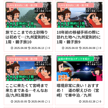
九州を変則的に1周・親子車中泊の旅
九州を変則的に1周・親子車中泊の旅
旅でここまでの土砂降り
10年前の移植手術の際に
は初めて…/九州変則的に
訪れた地へ/九州変則的に
1周・親子旅10
1周・親子旅9
2025.04.08
2025.06.13
0
2025.04.03
2025.04.08
0
九州を変則的に1周・親子車中泊の旅
全国の車中泊スポットを紹介！！
ここに来たくて宮崎まで
環境非常に良い！おすす
来たまである…そんなお
め！ 道の駅えびの（宮
店/九州1周旅8
崎）で車中泊／九州
2025.03.05
2025.04.05
1
2025.02.28
0