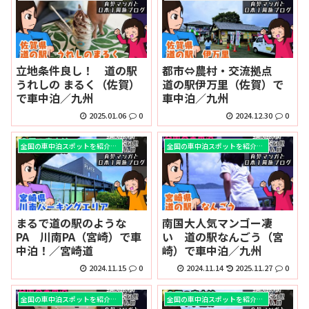
立地条件良し！ 道の駅
都市⇔農村・交流拠点
うれしの まるく（佐賀）
道の駅伊万里（佐賀）で
で車中泊／九州
車中泊／九州
2025.01.06
0
2024.12.30
0
全国の車中泊スポットを紹介！！
全国の車中泊スポットを紹介！！
まるで道の駅のような
南国大人気マンゴー凄
PA 川南PA（宮崎）で車
い 道の駅なんごう（宮
中泊！／宮崎道
崎）で車中泊／九州
2024.11.15
0
2024.11.14
2025.11.27
0
全国の車中泊スポットを紹介！！
全国の車中泊スポットを紹介！！