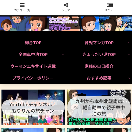
カテゴリ一覧
シェア
メニュー
総合TOP
育児マンガTOP
全国車中泊TOP
きょうだい児TOP
ウーマンエキサイト連載
家族の自己紹介
プライバシーポリシー
おすすめ記事
九州から本州北端南端
YouTubeチャンネル
へ 軽自動車で親子車中
もりりんの旅チャン
泊の旅