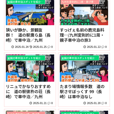
全国の車中泊スポットを紹介！！
九州を変則的に1周・親子車中泊の旅
狭いが静か、景観抜
すっげぇ名前の鹿児島料
群！ 道の駅鷹ら島（長
理…/九州変則的に1周・
崎）で車中泊／九州
親子車中泊の旅3
2025.01.24
2025.01.25
0
2025.01.22
0
全国の車中泊スポットを紹介！！
全国の車中泊スポットを紹介！！
リニュでかなりおすすめ
たまり場情報多数 道の
に 道の駅彼杵の荘（長
駅させぼっくす 99（長
崎）で車中泊／九州
崎）は車中泊なし
2025.01.21
0
2025.01.20
0