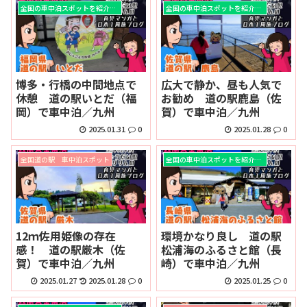
全国の車中泊スポットを紹介！！
全国の車中泊スポットを紹介！！
博多・行橋の中間地点で
広大で静か、昼も人気で
休憩 道の駅いとだ（福
お勧め 道の駅鹿島（佐
岡）で車中泊／九州
賀）で車中泊／九州
2025.01.31
0
2025.01.28
0
全国道の駅 車中泊スポット
全国の車中泊スポットを紹介！！
12ｍ佐用姫像の存在
環境かなり良し 道の駅
感！ 道の駅厳木（佐
松浦海のふるさと館（長
賀）で車中泊／九州
崎）で車中泊／九州
2025.01.27
2025.01.28
0
2025.01.25
0