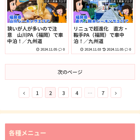
狭いが人が多いので注
リニュで超進化 直方・
意 山川PA（福岡）で車
鞍手PA（福岡）で車中
中泊！／九州道
泊！／九州道
2024.11.05
0
2024.11.03
2024.11.05
0
次のページ
1
2
3
4
…
7
各種メニュー