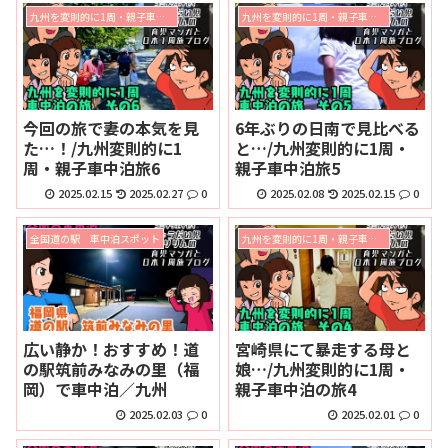
九州を変則的に1周・親子車中泊の旅
九州を変則的に1周・親子車中泊の旅
今回の旅で妻の本気を見
6年ぶりの日南で見比べる
た…！/九州変則的に1
と…/九州変則的に1周・
周・親子車中泊旅6
親子車中泊旅5
2025.02.15
2025.02.27
0
2025.02.08
2025.02.15
0
全国道の駅 車中泊スポット
九州を変則的に1周・親子車中泊の旅
広い静か！おすすめ！道
宮崎県にて暴走する母と
の駅筑前みなみの里（福
娘…/九州変則的に1周・
岡）で車中泊／九州
親子車中泊の旅4
2025.02.03
0
2025.02.01
0