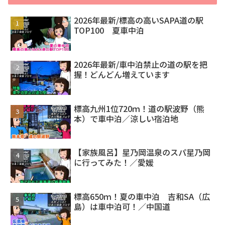
2026年最新/標高の高いSAPA道の駅
TOP100 夏車中泊
2026年最新/車中泊禁止の道の駅を把
握！どんどん増えています
標高九州1位720ｍ！道の駅波野（熊
本）で車中泊／涼しい宿泊地
【家族風呂】星乃岡温泉のスパ星乃岡
に行ってみた！／愛媛
標高650ｍ！夏の車中泊 吉和SA（広
島）は車中泊可！／中国道