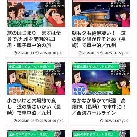
旅のはじまり まずは全
朝も夕も絶景凄い！ 道
員で/九州を変則的に1
の駅夕陽が丘そとめ（長
周・親子車中泊の旅
崎）で車中泊／九州
2025.01.11
2025.01.18
0
2025.01.09
2025.01.15
0
全国の車中泊スポットを紹介！！
全国の車中泊スポットを紹介！！
小さいけど穴場的で良
なかなか静かで快適 高
し 道の駅さいかい（長
畑PA（長崎）で車中泊！
崎）で車中泊／九州
／西海パールライン
2025.01.08
2025.01.09
0
2025.01.07
0
全国の車中泊スポットを紹介！！
全国の車中泊スポットを紹介！！