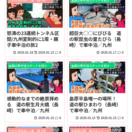
九州を変則的に1周・親子車中泊の旅
全国の車中泊スポットを紹介！！
怒涛の23連続トンネル区
超巨大○○にびびる 道
間/九州変則的に1周・親
の駅昆虫の里たびら（長
子車中泊の旅2
崎）で車中泊／九州
2025.01.18
2025.01.22
0
2025.01.17
0
全国の車中泊スポットを紹介！！
全国の車中泊スポットを紹介！！
感動的なまでの絶景拝め
島原半島唯一の場所！
る 道の駅生月大橋（長
道の駅ひまわり（長崎）
崎）で車中泊／九州
で車中泊／九州
2025.01.15
0
2025.01.13
2025.01.15
0
九州を変則的に1周・親子車中泊の旅
全国道の駅 車中泊スポット