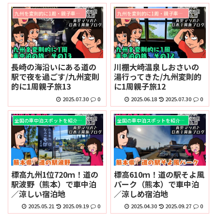
九州を変則的に1周・親子車中泊の旅
九州を変則的に1周・親子車中泊の旅
長崎の海沿いにある道の
川棚大崎温泉しおさいの
駅で夜を過ごす/九州変則
湯行ってきた/九州変則的
的に1周親子旅13
に1周親子旅12
2025.07.30
0
2025.06.18
2025.07.30
0
全国の車中泊スポットを紹介！！
全国の車中泊スポットを紹介！！
標高九州1位720ｍ！道の
標高610ｍ！道の駅そよ風
駅波野（熊本）で車中泊
パーク（熊本）で車中泊
／涼しい宿泊地
／涼しめ宿泊地
2025.05.21
2025.09.19
0
2025.04.30
2025.09.27
0