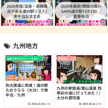
2026年版/温泉・家族風
2026年最新/標高の高い
呂がある道の駅リスト/
SAPA道の駅TOP100
車中泊おすすめ
夏車中泊
九州地方
全国の車中泊スポットを紹介！！
家族風呂 九州
別大国道に完成！道の駅
九州の家族湯/里山温泉 四
たのうらら（大分）で車
季彩の湯に行ってみた！/
中泊／九州
大分の貸切湯
2025.10.28
0
2025.08.16
0