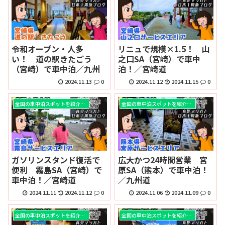
令和オープン・人多
リニュで規模×1.5！ 山
い！ 道の駅きたごう
之口SA（宮崎）で車中
（宮崎）で車中泊／九州
泊！／宮崎道
2024.11.13
0
2024.11.12
2024.11.15
0
全国の車中泊スポットを紹介！！
全国の車中泊スポットを紹介！！
ガソリンスタンド復活で
広大かつ24時間営業 宮
便利 霧島SA（宮崎）で
原SA（熊本）で車中泊！
車中泊！／宮崎道
／九州道
2024.11.11
2024.11.12
0
2024.11.06
2024.11.09
0
全国の車中泊スポットを紹介！！
全国の車中泊スポットを紹介！！