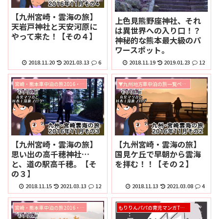
【九州宮崎・雲海の旅】
上色見熊野座神社、それ
天岩戸神社と天安河原に
は異世界への入り口！？
やって来た！【その４】
神秘的な熊本最大級のパ
ワースポット。
2018.11.20
2021.03.13
6
2018.11.19
2019.01.23
12
宮崎・熊本車中泊の旅2016・11月
▼九州地方車中泊の旅一覧ページ
【九州宮崎・雲海の旅】
【九州宮崎・雲海の旅】
思い出の高千穂神社…
国見ケ丘で早朝から雲海
と、道の駅高千穂。【そ
を拝む！！【その２】
の３】
2018.11.15
2021.03.13
12
2018.11.13
2021.03.08
4
宮崎・熊本車中泊の旅2016・11月
もりりんパパの育児マンガTOPページ