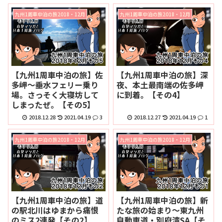
九州1周車中泊の旅2018・12月
九州1周車中泊の旅2018・12月
【九州1周車中泊の旅】佐
【九州1周車中泊の旅】深
多岬～垂水フェリー乗り
夜、本土最南端の佐多岬
場。さっそく大寝坊して
に到着。【その4】
しまったぜ。【その5】
2018.12.28
2021.04.19
3
2018.12.27
2021.04.19
1
九州1周車中泊の旅2018・12月
九州1周車中泊の旅2018・12月
【九州1周車中泊の旅】道
【九州1周車中泊の旅】新
の駅北川はゆまから痛恨
たな旅の始まり～東九州
のミス2連発【その2】
自動車道・別府湾SA【そ