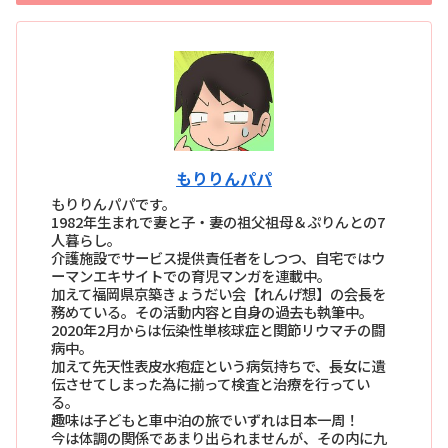
もりりんパパ
もりりんパパです。
1982年生まれで妻と子・妻の祖父祖母＆ぷりんとの7
人暮らし。
介護施設でサービス提供責任者をしつつ、自宅ではウ
ーマンエキサイトでの育児マンガを連載中。
加えて福岡県京築きょうだい会【れんげ想】の会長を
務めている。その活動内容と自身の過去も執筆中。
2020年2月からは伝染性単核球症と関節リウマチの闘
病中。
加えて先天性表皮水疱症という病気持ちで、長女に遺
伝させてしまった為に揃って検査と治療を行ってい
る。
趣味は子どもと車中泊の旅でいずれは日本一周！
今は体調の関係であまり出られませんが、その内に九