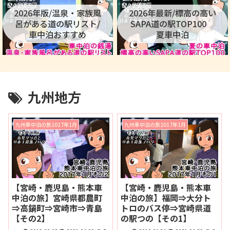
2026年版/温泉・家族風
2026年最新/標高の高い
呂がある道の駅リスト/
SAPA道の駅TOP100
車中泊おすすめ
夏車中泊
九州地方
九州車中泊の旅2017年1月
九州車中泊の旅2017年1月
【宮崎・鹿児島・熊本車
【宮崎・鹿児島・熊本車
中泊の旅】宮崎県都農町
中泊の旅】福岡⇒大分ト
⇒高鍋町⇒宮崎市⇒青島
トロのバス停⇒宮崎県道
【その2】
の駅つの【その1】