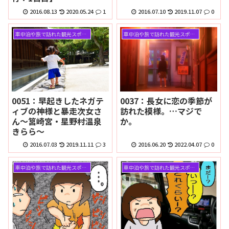
2016.08.13
2020.05.24
1
2016.07.10
2019.11.07
0
車中泊や旅で訪れた観光スポット
車中泊や旅で訪れた観光スポット
0051：早起きしたネガテ
0037：長女に恋の季節が
ィブの神様と暴走次女さ
訪れた模様。…マジで
ん～筥崎宮・星野村温泉
か。
きらら～
2016.07.03
2019.11.11
3
2016.06.20
2022.04.07
0
車中泊や旅で訪れた観光スポット
車中泊や旅で訪れた観光スポット