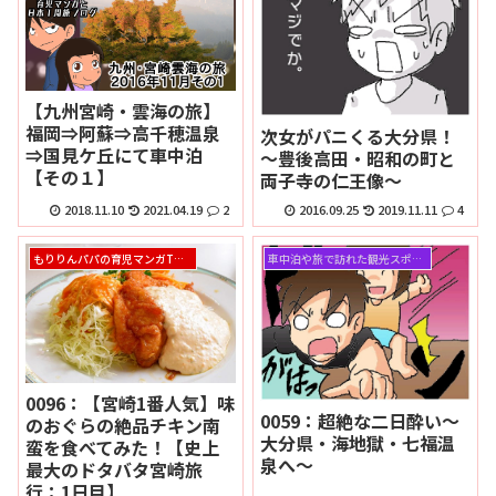
【九州宮崎・雲海の旅】
福岡⇒阿蘇⇒高千穂温泉
次女がパニくる大分県！
⇒国見ケ丘にて車中泊
～豊後高田・昭和の町と
【その１】
両子寺の仁王像～
2018.11.10
2021.04.19
2
2016.09.25
2019.11.11
4
もりりんパパの育児マンガTOPページ
車中泊や旅で訪れた観光スポット
0096：【宮崎1番人気】味
0059：超絶な二日酔い～
のおぐらの絶品チキン南
大分県・海地獄・七福温
蛮を食べてみた！【史上
泉へ～
最大のドタバタ宮崎旅
行：1日目】