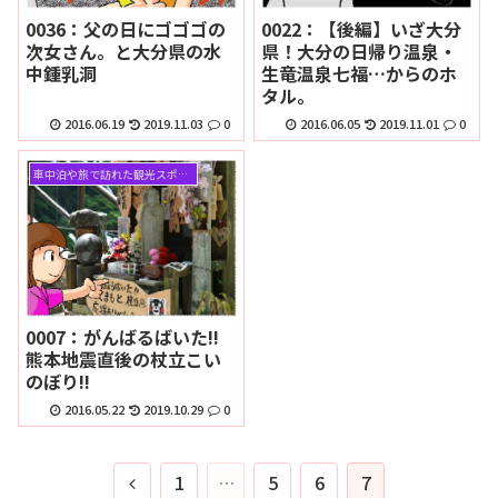
0036：父の日にゴゴゴの
0022：【後編】いざ大分
次女さん。と大分県の水
県！大分の日帰り温泉・
中鍾乳洞
生竜温泉七福…からのホ
タル。
2016.06.19
2019.11.03
0
2016.06.05
2019.11.01
0
車中泊や旅で訪れた観光スポット
0007：がんばるばいた!!
熊本地震直後の杖立こい
のぼり!!
2016.05.22
2019.10.29
0
1
…
5
6
7