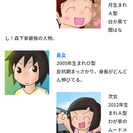
月生まれ
Ａ型
白か黒で
間はな
し！森下家最強の人物。
長女
2005年生まれＯ型
反抗期まっさかり。身長がどんど
ん伸びてる。
次女
2012年生
まれＡ型
わが家の
ムードメ