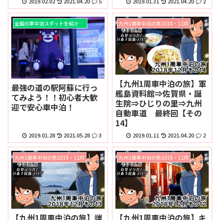
2019.02.02
2021.04.20
5
2019.01.31
2021.04.20
2
全国の車中泊スポットを紹介！！
九州1周車中泊の旅2018・12月
【九州1周車中泊の旅】軍
最強の道の駅阿蘇に行っ
艦島資料館⇒佐賀県・誕
てみよう！！初心者大歓
生院⇒ひじりの里⇒九州
迎で安心車中泊！
自動車道 最終回【その
14】
2019.01.28
2021.05.28
3
2019.01.11
2021.04.20
2
九州1周車中泊の旅2018・12月
九州1周車中泊の旅2018・12月
【九州1周車中泊の旅】端
【九州1周車中泊の旅】キ