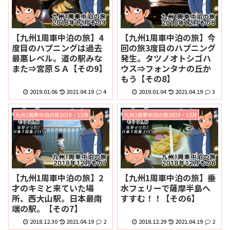
【九州1周車中泊の旅】4
【九州1周車中泊の旅】今
度目のハプニングは過去
回の旅3度目のハプニング
最悪レベル。道の駅みな
発生。タツノオトシゴハ
また⇒宮原ＳＡ【その9】
ウス⇒フォンタナの丘か
もう【その8】
2019.01.06
2021.04.19
4
2019.01.04
2021.04.19
3
九州1周車中泊の旅2018・12月
九州1周車中泊の旅2018・12月
【九州1周車中泊の旅】2
【九州1周車中泊の旅】垂
才のキミと来ていた場
水フェリーで薩摩半島へ
所、西大山駅。日本最南
すすむ！！【その6】
端の駅。【その7】
2018.12.30
2021.04.19
2
2018.12.29
2021.04.19
2