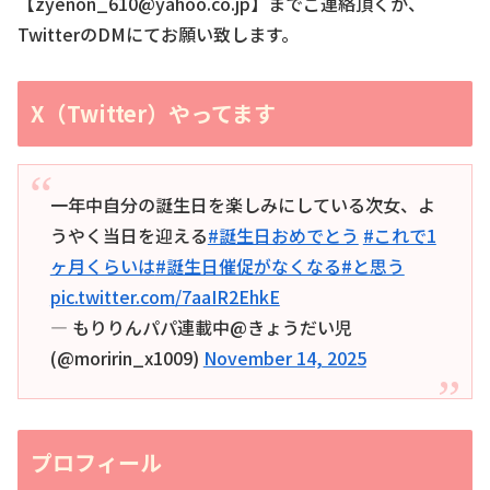
【zyenon_610@yahoo.co.jp】までご連絡頂くか、
TwitterのDMにてお願い致します。
X（Twitter）やってます
一年中自分の誕生日を楽しみにしている次女、よ
うやく当日を迎える
#誕生日おめでとう
#これで1
ヶ月くらいは
#誕生日催促がなくなる
#と思う
pic.twitter.com/7aaIR2EhkE
— もりりんパパ連載中@きょうだい児
(@moririn_x1009)
November 14, 2025
プロフィール