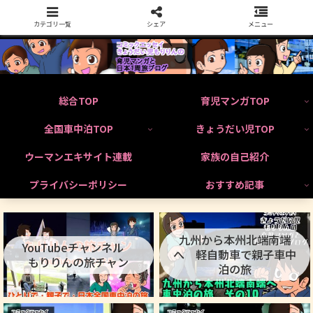
カテゴリ一覧
シェア
メニュー
総合TOP
育児マンガTOP
全国車中泊TOP
きょうだい児TOP
ウーマンエキサイト連載
家族の自己紹介
プライバシーポリシー
おすすめ記事
九州から本州北端南端
YouTubeチャンネル
へ 軽自動車で親子車中
もりりんの旅チャン
泊の旅