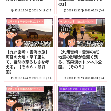
の1】
2018.12.24
2021.04.19
3
2018.12.22
2021.05.03
4
宮崎・熊本車中泊の旅2016・11月
▼九州地方車中泊の旅一覧ページ
【九州宮崎・雲海の旅】
【九州宮崎・雲海の旅】
阿蘇の大地・草千里に
地震の影響が色濃く残
て、自然の恐ろしさを考
る、高森湧水トンネル公
える。【その６：最終
園。【その５】
回】
2018.11.24
2021.03.13
4
2018.11.23
2021.03.13
4
宮崎・熊本車中泊の旅2016・11月
車中泊や旅で訪れた観光スポット