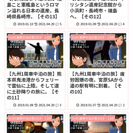
島こと軍艦島というロマ
リシタン遺産記念館から
ン溢れる日本の遺産。長
小浜町・長崎市・端島
崎県長崎市。【その13】
へ。【その12】
2019.01.10
2021.04.20
5
2019.01.09
2021.04.20
4
九州1周車中泊の旅2018・12月
九州1周車中泊の旅2018・12月
【九州1周車中泊の旅】熊
【九州1周車中泊の旅】疲
本県鬼池港からフェリー
労困憊の夜。宮原SAから
で雲仙に上陸。そして遂
道の駅有明に到着。【そ
に土砂降りの旅に。【そ
の10】
の11】
2019.01.08
2021.04.20
3
2019.01.07
2021.04.20
2
九州1周車中泊の旅2018・12月
九州1周車中泊の旅2018・12月