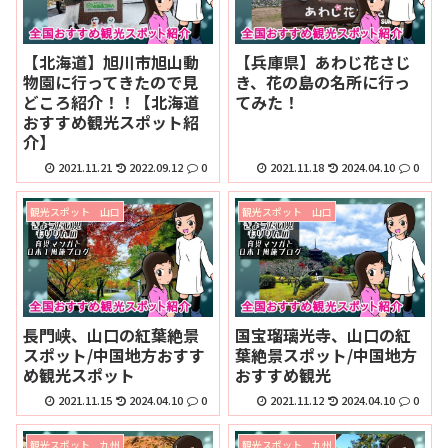
【北海道】旭川市旭山動
【兵庫県】あわじ花さじ
物園に行ってきたので見
き、花の島の名所に行っ
どころ紹介！！【北海道
てみた！
おすすめ観光スポット紹
介】
2021.11.21
2022.09.12
0
2021.11.18
2024.04.10
0
観光スポット 山口
観光スポット 山口
長門峡、山口の紅葉絶景
国宝瑠璃光寺、山口の紅
スポット/中国地方おすす
葉絶景スポット/中国地方
め観光スポット
おすすめ観光
2021.11.15
2024.04.10
0
2021.11.12
2024.04.10
0
観光スポット 九州
観光スポット 九州