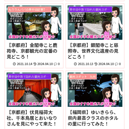
もりりんパパの車中泊記事TOPページ
車中泊や旅で訪れた観光スポット
【京都府】金閣寺こと鹿
【京都府】銀閣寺こと慈
苑寺、京都観光の定番の
照寺、世界文化遺産の見
見どころ！
どころ！
2021.10.14
2024.04.10
0
2021.10.13
2024.04.10
0
車中泊や旅で訪れた観光スポット
観光スポット 九州
【京都府】伏見稲荷大
【福岡県】ゆいきらら、
社、千本鳥居とおいなり
県内最高クラスのホタル
さんを見にやって来た！
の里に行ってみた！