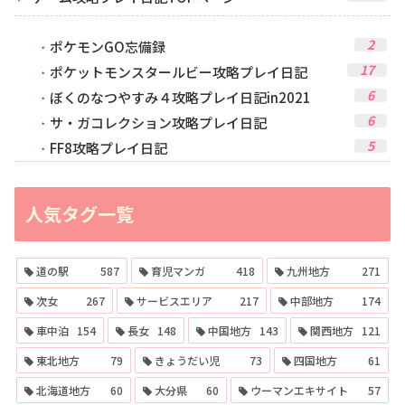
2
ポケモンGO忘備録
17
ポケットモンスタールビー攻略プレイ日記
6
ぼくのなつやすみ４攻略プレイ日記in2021
6
サ・ガコレクション攻略プレイ日記
5
FF8攻略プレイ日記
人気タグ一覧
道の駅
587
育児マンガ
418
九州地方
271
次女
267
サービスエリア
217
中部地方
174
車中泊
154
長女
148
中国地方
143
関西地方
121
東北地方
79
きょうだい児
73
四国地方
61
北海道地方
60
大分県
60
ウーマンエキサイト
57