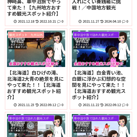
神崎鼻、車中泊旅でやっ
入れにくい賽銭箱に挑
て来た！【九州地方おす
戦！／中国地方観光
すめ観光スポット紹介】
2021.12.18
2022.10.21
0
2021.11.27
2024.04.10
0
観光スポット 九州以外
車中泊や旅で訪れた観光スポット
【北海道】白ひげの滝、
【北海道】白金青い池、
北海道2大青の絶景を見に
白銀に浮かぶ幻想的な空
やって来た！！【北海道
間を見にやって来た！！
おすすめ観光スポット紹
【北海道おすすめ観光ス
介】
ポット紹介】
2021.11.23
2022.09.12
0
2021.11.22
2022.09.12
0
車中泊や旅で訪れた観光スポット
車中泊や旅で訪れた観光スポット