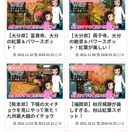
【大分県】富貴寺、大分
【大分県】両子寺、大分
の紅葉＆パワースポッ
の絶景＆パワースポッ
ト！
ト！紅葉が美しい！
2021.11.10
2024.02.25
0
2021.11.08
2024.02.25
0
観光スポット 九州
観光スポット 九州
【熊本県】下城の大イチ
【福岡県】秋月城跡が美
ョウを見にやって来た！
しすぎる。秋は紅葉スポ
九州最大級のイチョウ
ット！
2021.11.02
2022.10.21
0
2021.10.31
2024.02.25
0