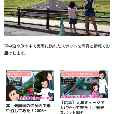
車中泊や旅の中で実際に訪れたスポットを写真と情報でお
届けします。
観光スポット 九州
もりりんパパの車中泊記事TOPページ
【広島】大和ミュージア
本土最南端の佐多岬で車
ムにやって来た！／観光
中泊してみた！2006～
スポット紹介