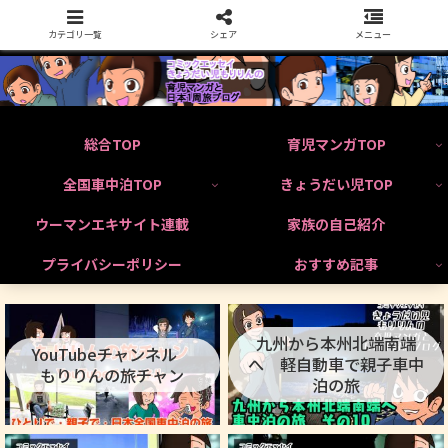
カテゴリ一覧
シェア
メニュー
総合TOP
育児マンガTOP
全国車中泊TOP
きょうだい児TOP
ウーマンエキサイト連載
家族の自己紹介
プライバシーポリシー
おすすめ記事
九州から本州北端南端
YouTubeチャンネル
へ 軽自動車で親子車中
もりりんの旅チャン
泊の旅