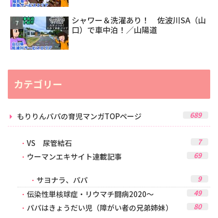
シャワー＆洗濯あり！ 佐波川SA（山
口）で車中泊！／山陽道
カテゴリー
689
もりりんパパの育児マンガTOPページ
7
VS 尿管結石
69
ウーマンエキサイト連載記事
9
サヨナラ、パパ
49
伝染性単核球症・リウマチ闘病2020～
80
パパはきょうだい児（障がい者の兄弟姉妹）