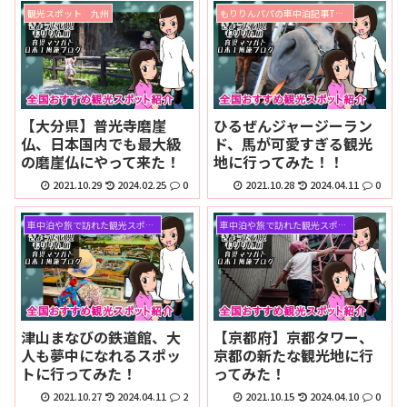
観光スポット 九州
もりりんパパの車中泊記事TOPページ
【大分県】普光寺磨崖
ひるぜんジャージーラン
仏、日本国内でも最大級
ド、馬が可愛すぎる観光
の磨崖仏にやって来た！
地に行ってみた！！
2021.10.29
2024.02.25
0
2021.10.28
2024.04.11
0
車中泊や旅で訪れた観光スポット
車中泊や旅で訪れた観光スポット
津山まなびの鉄道館、大
【京都府】京都タワー、
人も夢中になれるスポッ
京都の新たな観光地に行
トに行ってみた！
ってみた！
2021.10.27
2024.04.11
2
2021.10.15
2024.04.10
0