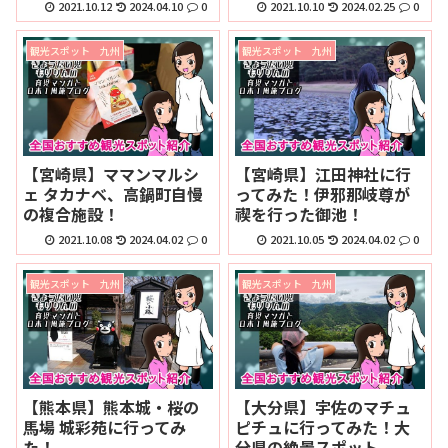
2021.10.12
2024.04.10
0
2021.10.10
2024.02.25
0
観光スポット 九州
観光スポット 九州
【宮崎県】ママンマルシ
【宮崎県】江田神社に行
ェ タカナベ、高鍋町自慢
ってみた！伊邪那岐尊が
の複合施設！
禊を行った御池！
2021.10.08
2024.04.02
0
2021.10.05
2024.04.02
0
観光スポット 九州
観光スポット 九州
【熊本県】熊本城・桜の
【大分県】宇佐のマチュ
馬場 城彩苑に行ってみ
ピチュに行ってみた！大
た！
分県の絶景スポット