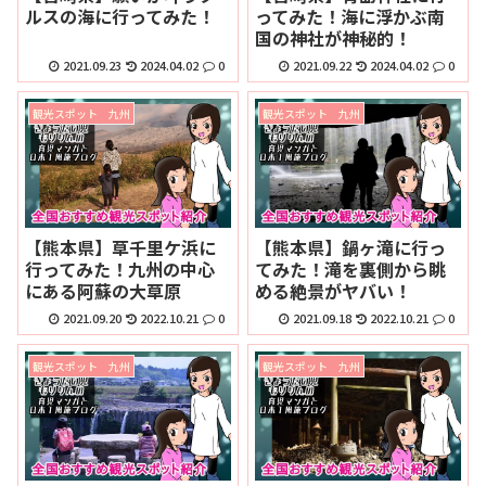
ルスの海に行ってみた！
ってみた！海に浮かぶ南
国の神社が神秘的！
2021.09.23
2024.04.02
0
2021.09.22
2024.04.02
0
観光スポット 九州
観光スポット 九州
【熊本県】草千里ケ浜に
【熊本県】鍋ヶ滝に行っ
行ってみた！九州の中心
てみた！滝を裏側から眺
にある阿蘇の大草原
める絶景がヤバい！
2021.09.20
2022.10.21
0
2021.09.18
2022.10.21
0
観光スポット 九州
観光スポット 九州