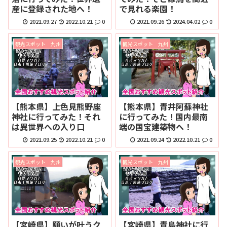
産に登録された地へ！
で見れる楽園！
2021.09.27
2022.10.21
0
2021.09.26
2024.04.02
0
観光スポット 九州
観光スポット 九州
【熊本県】上色見熊野座
【熊本県】青井阿蘇神社
神社に行ってみた！それ
に行ってみた！国内最南
は異世界への入り口
端の国宝建築物へ！
2021.09.25
2022.10.21
0
2021.09.24
2022.10.21
0
観光スポット 九州
観光スポット 九州
【宮崎県】願いが叶うク
【宮崎県】青島神社に行