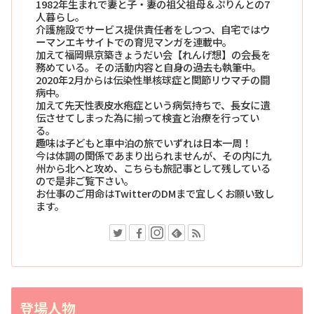
1982年生まれで妻と子・妻の祖父祖母＆ぷりんとの7
人暮らし。
介護施設でサービス提供責任者をしつつ、自宅ではウ
ーマンエキサイトでの育児マンガを連載中。
加えて福岡県京築きょうだい会【れんげ想】の会長を
務めている。その活動内容と自身の過去も執筆中。
2020年2月からは伝染性単核球症と関節リウマチの闘
病中。
加えて先天性表皮水疱症という病気持ちで、長女に遺
伝させてしまった為に揃って検査と治療を行ってい
る。
趣味は子どもと車中泊の旅でいずれは日本一周！
今は体調の関係であまり出られませんが、その内に九
州から北へと攻め、こちらも旅記事として残している
ので是非ご覧下さい。
お仕事のご用命はTwitterのDMまで宜しくお願い致し
ます。
登場人物