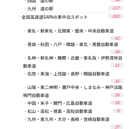
四国 道の駅
117
九州 道の駅
203
全国高速道SAPAの車中泊スポット
東名・新東名・北関東・圏央・中央自動車道
42
青森・秋田・八戸・関越・東北・常磐自動車道
24
名神・新名神・舞鶴・近畿・東名阪・伊勢湾岸自
21
動車道
北陸・東海・上信越・長野・関越自動車道
31
山陽・第二神明・瀬戸中央・しまなみ・神戸淡路
26
鳴門自動車道
18
中国・米子・関門・広島自動車道
8
松山・高松・徳島・高知自動車道
九州・東九州・大分・長崎・宮崎自動車道
27