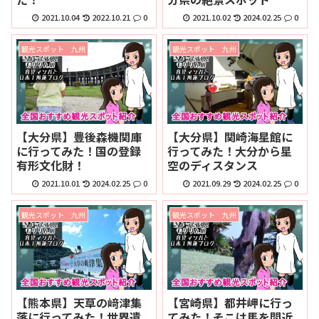
2021.10.04
2022.10.21
0
2021.10.02
2024.02.25
0
観光スポット 九州
観光スポット 九州
【大分県】豊後森機関庫
【大分県】関崎海星館に
に行ってみた！国の登録
行ってみた！大分から星
有形文化財！
空のディスタンス
2021.10.01
2024.02.25
0
2021.09.29
2024.02.25
0
観光スポット 九州
観光スポット 九州
【熊本県】天草の﨑津集
【宮崎県】都井岬に行っ
落に行ってみた！世界遺
てみた！そこは馬を間近