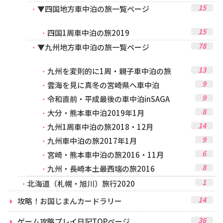
15
▼四国地方車中泊の旅一覧ページ
15
四国1周車中泊の旅2019
78
▼九州地方車中泊の旅一覧ページ
13
九州を変則的に1周・親子車中泊の旅
9
雲海を見に真冬の宮崎県へ車中泊
9
令和直前・平成最後の車中泊inSAGA
8
大分・熊本車中泊2019年1月
14
九州1周車中泊の旅2018・12月
9
九州車中泊の旅2017年1月
6
宮崎・熊本車中泊の旅2016・11月
8
九州・長崎本土最西端の旅2016
1
北海道（札幌・旭川）旅行2020
14
攻略！お国じまんカードラリー
36
ゲーム攻略プレイ日記TOPページ