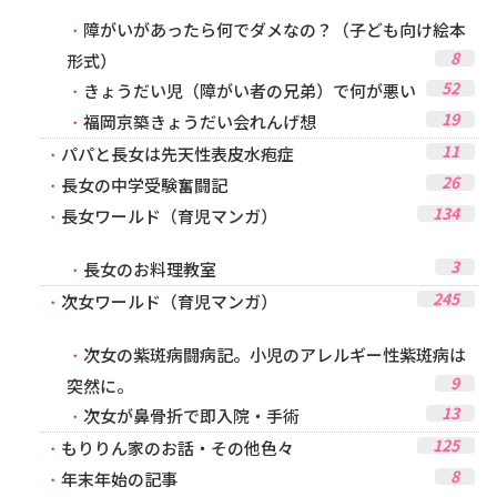
障がいがあったら何でダメなの？（子ども向け絵本
8
形式）
52
きょうだい児（障がい者の兄弟）で何が悪い
19
福岡京築きょうだい会れんげ想
11
パパと長女は先天性表皮水疱症
26
長女の中学受験奮闘記
134
長女ワールド（育児マンガ）
3
長女のお料理教室
245
次女ワールド（育児マンガ）
次女の紫斑病闘病記。小児のアレルギー性紫斑病は
9
突然に。
13
次女が鼻骨折で即入院・手術
125
もりりん家のお話・その他色々
8
年末年始の記事