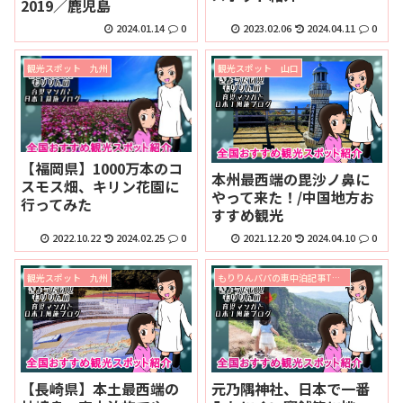
2019／鹿児島
2024.01.14
0
2023.02.06
2024.04.11
0
観光スポット 九州
観光スポット 山口
【福岡県】1000万本のコ
本州最西端の毘沙ノ鼻に
スモス畑、キリン花園に
やって来た！/中国地方お
行ってみた
すすめ観光
2022.10.22
2024.02.25
0
2021.12.20
2024.04.10
0
観光スポット 九州
もりりんパパの車中泊記事TOPページ
【長崎県】本土最西端の
元乃隅神社、日本で一番