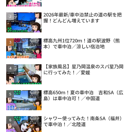
2026年最新/車中泊禁止の道の駅を把
握！どんどん増えています
標高九州1位720ｍ！道の駅波野（熊
本）で車中泊／涼しい宿泊地
【家族風呂】星乃岡温泉のスパ星乃岡
に行ってみた！／愛媛
標高650ｍ！夏の車中泊 吉和SA（広
島）は車中泊可！／中国道
シャワー使ってみた！南条SA（福井）
で車中泊！／北陸道