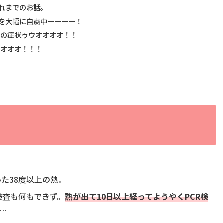
れまでのお話。
を大幅に自粛中ーーーー！
チの症状ゥウオオオオ！！
オオオオ！！！
た38度以上の熱。
検査も何もできず。
熱が出て10日以上経ってようやくPCR検
…