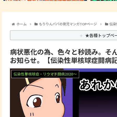
ホーム
もりりんパパの育児マンガTOPページ
伝染
★各種トップペ
病状悪化の為、色々と秒読み。そ
お知らせ。【伝染性単核球症闘病
伝染性単核球症・リウマチ闘病2020～