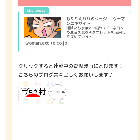
もりりんパパのページ ｜ ウーマ
ンエキサイト
怪獣たち家族との穏やか(!?)な日々
の生活を3DSやタブレットを活用し
て描いています。
woman.excite.co.jp
クリックすると連載中の育児漫画にとびます！
こちらのブログ共々宜しくお願いします♪