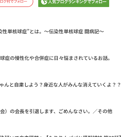
染性単核球症”とは。～伝染性単核球症 闘病記～
核球症の慢性化や合併症に日々悩まされているお話。
ゃんと自粛しよう？身近な人がみんな消えていくよ？？
会）の会長を引退します、ごめんなさい。／その他