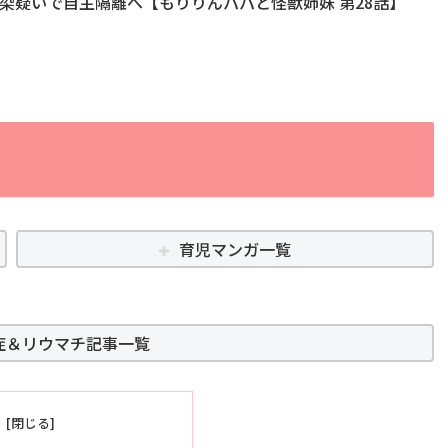
染疑いで自主隔離へ【もりりんパパと怪獣姉妹 第28話】
育児マンガ一覧
症＆リウマチ記事一覧