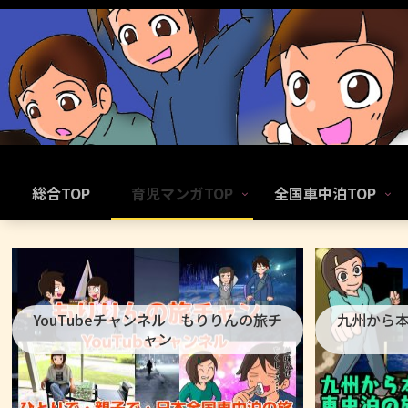
総合TOP
育児マンガTOP
全国車中泊TOP
YouTubeチャンネル もりりんの旅チ
九州から
ャン