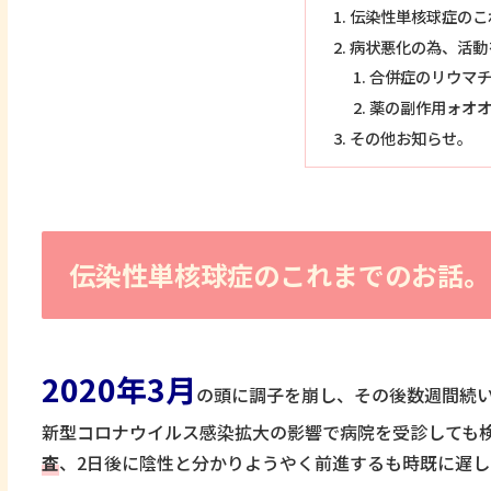
伝染性単核球症のこ
病状悪化の為、活動
合併症のリウマ
薬の副作用ォオ
その他お知らせ。
伝染性単核球症のこれまでのお話。
2020年3月
の頭に調子を崩し、その後数週間続い
新型コロナウイルス感染拡大の影響で病院を受診しても
査
、2日後に陰性と分かりようやく前進するも時既に遅し