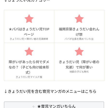
★パパはきょうだい児TOP
福岡京築きょうだい会れん
ページ
げ想
きょうだい児＝障がい者の兄弟姉妹
パパが会長を務めていた会
障がいがあったら何でダメ
きょうだい児（障がい者の
なの？（子ども向け絵本形
兄弟）で何が悪い
地獄の子ども時代
式）
きょうだい児マイルド版
↓きょうだい児を含む育児マンガのメニューはこちら
★育児マンガいちらん