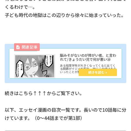
くるわけで…。
子ども時代の地獄はこの辺りから徐々に始まっていった。
脳みそがないのが障がい者、と言わ
れて/きょうだい児で何が悪い⑳
ある程度学年が大きくなってくると出てく
る問題がイジメや差別。 特にこの頃はそう
いったことが悪いという風習があまりなか
ったので酷かった。 （ざっくり言えば教師
ですら…）
続きはこちら↑↑↑からご覧下さい。
以下、エッセイ漫画の目次一覧です。長いので10話毎に分
けています。（0～44話までが第1部）