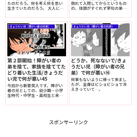
たのだろう。何を考え何を思い
倒れて入院してからというもの
生きていたのだろう。 大人にな
の、体調がすぐれず挙句の果て
り、こうして僕の過去の出来事
には合併症にてリウマチにまで
を自分で書くことによって改め
なってしまったおっさん。 仕事
て考えさせられる自身の動向。
を休職して休むも薬が強すぎて
きょうだい児（障がい者の兄弟）で何が悪い
きょうだい児（障がい者の兄弟）で何が悪い
それはまるで…。
副作用に死んでしまい何もでき
ない2021年冬を過ごしました
が… ようやく復活の兆しが見え
てきたような気がしないでもあ
りません。 今回は長かった…
第２部開始！障がい者の
どうか、死なないで/きょ
弟を捨て、家族を捨ててた
うだい児（障がい者の兄
どり着いた生活/きょうだ
弟）で何が悪い⑯
い児で何が悪い45
何事もないように帰って来まし
たが、全身はビショビショで冷
今回から新章突入です。障がい
えきっていて…。
者の兄としての、幼少期・小学
生時代・中学生・高校生と来
て、ついに家出後の大人編へと
突入しました。 ようやくここま
で来ましたが、あともう少し続
きますのでどうぞお付き合いく
ださい。
スポンサーリンク