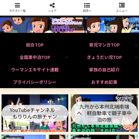
カテゴリ一覧
シェア
目次へ
メニュー
総合TOP
育児マンガTOP
全国車中泊TOP
きょうだい児TOP
ウーマンエキサイト連載
家族の自己紹介
プライバシーポリシー
おすすめ記事
九州から本州北端南端
YouTubeチャンネル
へ 軽自動車で親子車中
もりりんの旅チャン
泊の旅