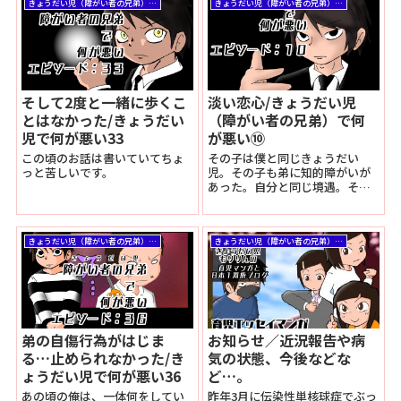
きょうだい児（障がい者の兄弟）で何が悪い
きょうだい児（障がい者の兄弟）で何が悪い
そして2度と一緒に歩くこ
淡い恋心/きょうだい児
とはなかった/きょうだい
（障がい者の兄弟）で何
児で何が悪い33
が悪い⑩
この頃のお話は書いていてちょ
その子は僕と同じきょうだい
っと苦しいです。
児。その子も弟に知的障がいが
あった。自分と同じ境遇。そん
な人と会うのは人生で初めてだ
ったし、とにかく新鮮だった。
きょうだい児（障がい者の兄弟）で何が悪い
きょうだい児（障がい者の兄弟）で何が悪い
弟の自傷行為がはじま
お知らせ／近況報告や病
る…止められなかった/き
気の状態、今後などな
ょうだい児で何が悪い36
ど…。
あの頃の俺は、一体何をしてい
昨年3月に伝染性単核球症でぶっ