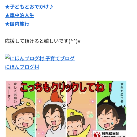
★子どもとおでかけ♪
★
車中泊人生
★国内旅行
応援して頂けると嬉しいです(^^)v
にほんブログ村