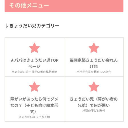
その他メニュー
↓きょうだい児カテゴリー
★パパはきょうだい児TOP
福岡京築きょうだい会れん
ページ
げ想
きょうだい児＝障がい者の兄弟姉妹
パパが会長を務めていた会
障がいがあったら何でダメ
きょうだい児（障がい者の
なの？（子ども向け絵本形
兄弟）で何が悪い
地獄の子ども時代
式）
きょうだい児マイルド版