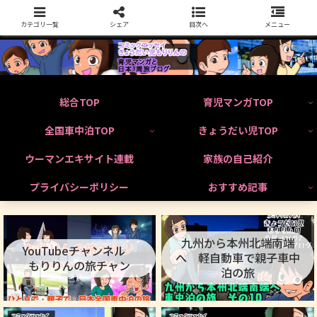
カテゴリ一覧
シェア
目次へ
メニュー
総合TOP
育児マンガTOP
全国車中泊TOP
きょうだい児TOP
ウーマンエキサイト連載
家族の自己紹介
プライバシーポリシー
おすすめ記事
九州から本州北端南端
YouTubeチャンネル
へ 軽自動車で親子車中
もりりんの旅チャン
泊の旅