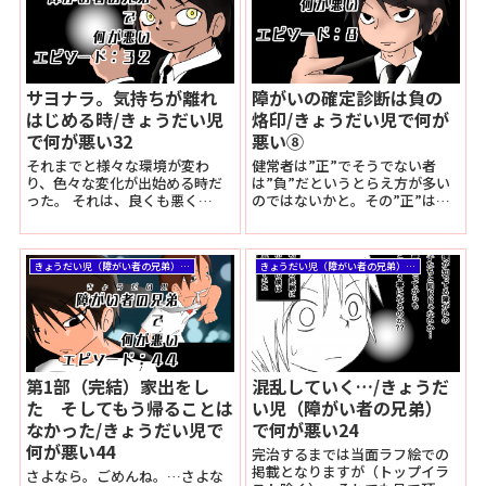
サヨナラ。気持ちが離れ
障がいの確定診断は負の
はじめる時/きょうだい児
烙印/きょうだい児で何が
で何が悪い32
悪い⑧
それまでと様々な環境が変わ
健常者は”正”でそうでない者
り、色々な変化が出始める時だ
は”負”だというとらえ方が多い
った。 それは、良くも悪く
のではないかと。その”正”は決
も。。。
して正しいの正ではないと思っ
ていますけど、ね。
きょうだい児（障がい者の兄弟）で何が悪い
きょうだい児（障がい者の兄弟）で何が悪い
第1部（完結）家出をし
混乱していく…/きょうだ
た そしてもう帰ることは
い児（障がい者の兄弟）
なかった/きょうだい児で
で何が悪い24
何が悪い44
完治するまでは当面ラフ絵での
掲載となりますが（トップイラ
さよなら。ごめんね。…さよな