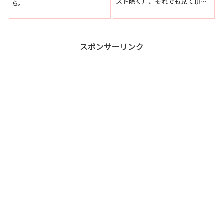
スト除く）、それでも見て頂け
ら。
ると幸いです。今年に入ってか
ら何とも不便な身体になってし
まいましたが、このシリーズだ
けはどうにか完結させたいと思
っていますので応援よろしくお
スポンサーリンク
願い致します。